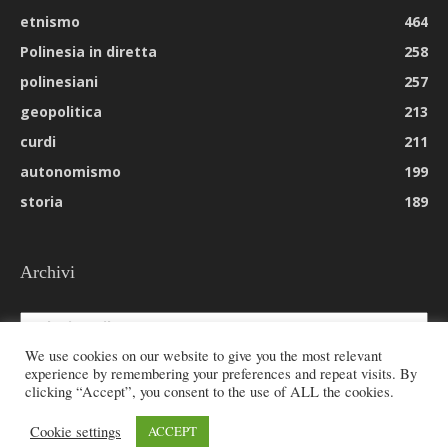
etnismo
464
Polinesia in diretta
258
polinesiani
257
geopolitica
213
curdi
211
autonomismo
199
storia
189
Archivi
Archivi
We use cookies on our website to give you the most relevant
experience by remembering your preferences and repeat visits. By
clicking “Accept”, you consent to the use of ALL the cookies.
© 2026 All rights reserved - Etnie -
Cookie settings
ACCEPT