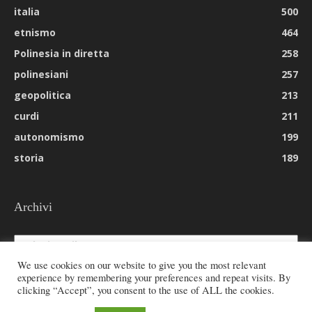
italia
500
etnismo
464
Polinesia in diretta
258
polinesiani
257
geopolitica
213
curdi
211
autonomismo
199
storia
189
Archivi
Archivi
We use cookies on our website to give you the most relevant
experience by remembering your preferences and repeat visits. By
clicking “Accept”, you consent to the use of ALL the cookies.