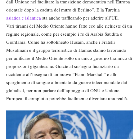
dall’Unione nel facilitare la transizione democratica nell’Europa
orientale dopo la caduta del muro di Berlino”. E la Turchia
asiatica e islamica
sta anche trafficando per aderire all’UE.
Vari tiranni del Medio Oriente hanno fatto eco alle richieste di un
regime regionale, come per esempio i re di Arabia Saudita e
Giordania. Come ha sottolineato Husain, anche i Fratelli
Musulmani e il gruppo terroristico di Hamas stanno lavorando
per unificare il Medio Oriente sotto un unico governo tirannico di
proporzioni gigantesche. Grazie al sostegno finanziario da
occidente all’insegna di un nuovo “Piano Marshall” e allo
spargimento di sangue alimentato da guerre telecomandate dai
globalisti, per non parlare dell’appoggio di ONU e Unione
Europea, il complotto potrebbe facilmente diventare una realtà.