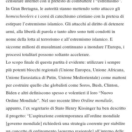
censurare internet con il pretesto di combattere l’“estremismo”.
In Gran Bretagna, le autorità stanno mettendo sotto attacco gli
homeschoolers
e i corsi di catechismo cristiano con la pretesa di
estirpare l’estremismo islamico. Gli attacchi al diritto di detenere
armi, alla libertà di parola e tanto altro sono tutti condotti in
nome della lotta al terrorismo e all’estremismo islamico. E
siccome milioni di musulmani continuano a inondare l’Europa, i
processi totalitari possono soltanto accelerare.
Lo scopo finale di questa partita è evidente: utilizzare i sempre
più potenti blocchi regionali (Unione Europea, Unione Africana,
Unione Eurasiatica di Putin, Unione Mediorientale) come mattoni
per costruire quello che globalisti come Soros, Bush, Clinton,
Biden e altri definiscono spesso e volentieri il loro “Nuovo
Ordine Mondiale”. Nel suo recente libro
Ordine mondiale
,
appunto, l’ex segretario di Stato Henry Kissinger ha ben descritto
il progetto: “L’aspirazione contemporanea all’ordine mondiale
[governo mondiale] richiederà una strategia coerente per stabilire
un concetto di ordinamento [governo regionale] all’interno delle