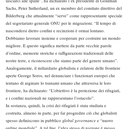
lasciarci alle spalle”, ha dichiarato l’ex presidente di Goldman
Sachs, Peter Sutherland, un ex membro del comitato direttivo del
Bilderberg che attualmente “serve” come rappresentante speciale
del segretariato generale ONU per le migrazioni. “Il tempo di
nascondersi dietro confini e recinzioni è ormai lontano.
Dobbiamo lavorare insieme e cooperare per costruire un mondo
migliore. E questo significa mettere da parte vecchie parole
d’ordine, memorie storiche e raffigurazioni tradizionali delle
nostre terre, e riconoscere che siamo parte del genere umano”.
Analogamente, il miliardario globalista e zelatore delle frontiere
aperte George Soros, nel denunciare i funzionari europei che
tentano di arginare lo tsunami umano che attraversa le loro
frontiere, ha dichiarato: “L’obiettivo è la protezione dei rifugiati,
e i confini nazionali ne rappresentano l’ostacolo”.
In sostanza, quindi, la crisi dei rifugiati è stata studiata e
costruita, almeno in parte, per far progredire ciò che globalisti
spesso definiscono in pubblico
global governance
e “nuovo
ordine mondiale”. A tal fine, l’idea stessa di nazione è messa