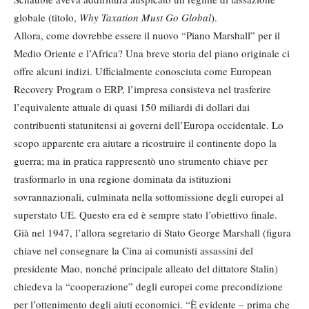
globale (titolo,
Why Taxation Must Go Global
).
Allora, come dovrebbe essere il nuovo “Piano Marshall” per il
Medio Oriente e l’Africa? Una breve storia del piano originale ci
offre alcuni indizi. Ufficialmente conosciuta come European
Recovery Program o ERP, l’impresa consisteva nel trasferire
l’equivalente attuale di quasi 150 miliardi di dollari dai
contribuenti statunitensi ai governi dell’Europa occidentale. Lo
scopo apparente era aiutare a ricostruire il continente dopo la
guerra; ma in pratica rappresentò uno strumento chiave per
trasformarlo in una regione dominata da istituzioni
sovrannazionali, culminata nella sottomissione degli europei al
superstato UE. Questo era ed è sempre stato l’obiettivo finale.
Già nel 1947, l’allora segretario di Stato George Marshall (figura
chiave nel consegnare la Cina ai comunisti assassini del
presidente Mao, nonché principale alleato del dittatore Stalin)
chiedeva la “cooperazione” degli europei come precondizione
per l’ottenimento degli aiuti economici. “È evidente – prima che