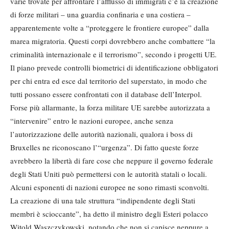
varie trovate per affrontare l’afflusso di immigrati c’è la creazione
di forze militari – una guardia confinaria e una costiera –
apparentemente volte a “proteggere le frontiere europee” dalla
marea migratoria. Questi corpi dovrebbero anche combattere “la
criminalità internazionale e il terrorismo”, secondo i progetti UE.
Il piano prevede controlli biometrici di identificazione obbligatori
per chi entra ed esce dal territorio del superstato, in modo che
tutti possano essere confrontati con il database dell’Interpol.
Forse più allarmante, la forza militare UE sarebbe autorizzata a
“intervenire” entro le nazioni europee, anche senza
l’autorizzazione delle autorità nazionali, qualora i boss di
Bruxelles ne riconoscano l’“urgenza”. Di fatto queste forze
avrebbero la libertà di fare cose che neppure il governo federale
degli Stati Uniti può permettersi con le autorità statali o locali.
Alcuni esponenti di nazioni europee ne sono rimasti sconvolti.
La creazione di una tale struttura “indipendente degli Stati
membri è scioccante”, ha detto il ministro degli Esteri polacco
Witold Waszczykowski, notando che non si capisce neppure a