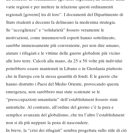
varie regioni e per mettere in relazione questi ordinamenti
regionali [governi] tra di loro”. I documenti del Dipartimento di
Stato risalenti a decenni fa delineano la medesima strategia.
Se “accoglienza” e “solidarietà” fossero veramente le
motivazioni, come innumerevoli esperti hanno sottolineato,
sarebbe immensamente più conveniente, per non dire umano,
aiutare i rifugiati e le vittime delle guerre globaliste più vicino
alle loro terre. Calcoli alla mano, da 25 a 50 volte più individui
potrebbero essere mantenuti in Libano o in Giordania piuttosto
che in Europa con la stessa quantità di fondi. E le guerre che
hanno distrutto i Paesi del Medio Oriente, provocando questa
emergenza, non sarebbero mai state scatenate se le
“preoccupazioni umanitarie” dell’establishment fossero state
autentiche. Al contrario, all’ordine del giorno c’è la pura e
semplice avanzata del globalismo, che tra l’altro l’establishment
non si dà più neppure la pena di nascondere.
In breve, la “crisi dei rifugiati” sembra progettata sullo stile di ciò