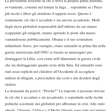
La prevedibile reazione di chi si trova la propria patria distrutta,
ovviamente, consiste nel tentare la fuga… soprattutto se i Paesi
più ricchi e liberi gli stendono il tappeto rosso. Questo è
esattamente ciò che è accaduto e sta ancora accadendo. Molti
degli stessi globalisti responsabili dell’inferno da cui stanno
scappando gli emigrati, stanno aprendo le porte alla marea
vantandosene pubblicamente. Obama e il suo sostenitore
miliardario Soros, per esempio, erano entrambi in prima fila nella
guerra autorizzata dall’ONU (e basata su menzogne) per
distruggere la Libia, così come nell’alimentare la guerra civile
che sta distruggendo quanto resta della Siria. Ed entrambi sono
stati assai espliciti nel chiedere all’Occidente di accogliere
milioni di rifugiati, a prescindere dai costi o dai desideri degli
elettori.
La domanda da porsi è: “Perché?” Le risposte si possono trovare
in ciò che è accaduto e sta accadendo, e soprattutto nelle ricette
politiche sciorinate dai globalisti per affrontare la crisi. Allo stato
attuale, l’Europa, l’Africa e il Medio Oriente sono tutte nel mirino