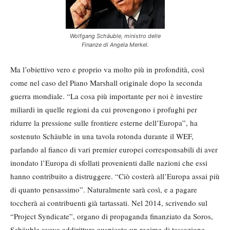
Wolfgang Schäuble, ministro delle
Finanze di Angela Merkel.
Ma l’obiettivo vero e proprio va molto più in profondità, così
come nel caso del Piano Marshall originale dopo la seconda
guerra mondiale. “La cosa più importante per noi è investire
miliardi in quelle regioni da cui provengono i profughi per
ridurre la pressione sulle frontiere esterne dell’Europa”, ha
sostenuto Schäuble in una tavola rotonda durante il WEF,
parlando al fianco di vari premier europei corresponsabili di aver
inondato l’Europa di sfollati provenienti dalle nazioni che essi
hanno contribuito a distruggere. “Ciò costerà all’Europa assai più
di quanto pensassimo”. Naturalmente sarà così, e a pagare
toccherà ai contribuenti già tartassati. Nel 2014, scrivendo sul
“Project Syndicate”, organo di propaganda finanziato da Soros,
Schäuble aveva addirittura auspicato un regime di tassazione