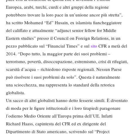
Europea, arabi, turchi, curdi e altri gruppi della regione
potrebbero trovare la loro pace in un’unione ancor più stretta”,
ha scritto Mohamed “Ed” Husain, ex islamista fiancheggiatore
del califfato e attualmente “adjunct senior fellow for Middle
Eastern studies” presso il Council on Foreign Relations, in un
pezzo pubblicato sul “Financial Times” e sul
sito
CFR a metà del
2014. “Dopo tutto, la maggior parte dei suoi problemi –
terrorismo, povertà, disoccupazione, estremismo, crisi di rifugiati,
scarsità d’acqua – richiedono risposte regionali. Nessun Paese
può risolvere i suoi problemi da solo”. Questa è naturalmente
una sciocchezza, ma rappresenta lo standard della retorica
globalista.
Un sacco di altri globalisti hanno detto fesserie simili. È diventato
di moda per le figure istituzionali e i loro tirapiedi paragonare
l’odierno Medio Oriente all’Europa prima dell’UE. Infatti
Richard Haass, capintesta del CFR ed ex dirigente del
Dipartimento di Stato americano, scrivendo sul “Project