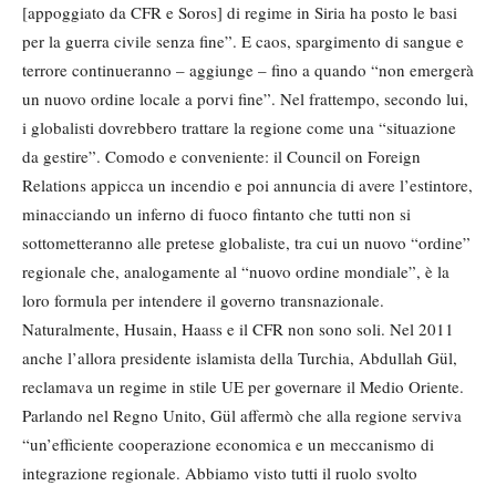
[appoggiato da CFR e Soros] di regime in Siria ha posto le basi
per la guerra civile senza fine”. E caos, spargimento di sangue e
terrore continueranno – aggiunge – fino a quando “non emergerà
un nuovo ordine locale a porvi fine”. Nel frattempo, secondo lui,
i globalisti dovrebbero trattare la regione come una “situazione
da gestire”. Comodo e conveniente: il Council on Foreign
Relations appicca un incendio e poi annuncia di avere l’estintore,
minacciando un inferno di fuoco fintanto che tutti non si
sottometteranno alle pretese globaliste, tra cui un nuovo “ordine”
regionale che, analogamente al “nuovo ordine mondiale”, è la
loro formula per intendere il governo transnazionale.
Naturalmente, Husain, Haass e il CFR non sono soli. Nel 2011
anche l’allora presidente islamista della Turchia, Abdullah Gül,
reclamava un regime in stile UE per governare il Medio Oriente.
Parlando nel Regno Unito, Gül affermò che alla regione serviva
“un’efficiente cooperazione economica e un meccanismo di
integrazione regionale. Abbiamo visto tutti il ​​ruolo svolto