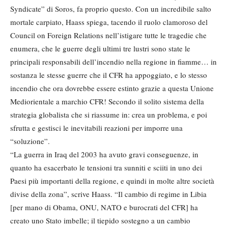
Syndicate” di Soros, fa proprio questo. Con un incredibile salto
mortale carpiato, Haass spiega, tacendo il ruolo clamoroso del
Council on Foreign Relations nell’istigare tutte le tragedie che
enumera, che le guerre degli ultimi tre lustri sono state le
principali responsabili dell’incendio nella regione in fiamme… in
sostanza le stesse guerre che il CFR ha appoggiato, e lo stesso
incendio che ora dovrebbe essere estinto grazie a questa Unione
Mediorientale a marchio CFR! Secondo il solito sistema della
strategia globalista che si riassume in: crea un problema, e poi
sfrutta e gestisci le inevitabili reazioni per imporre una
“soluzione”.
“La guerra in Iraq del 2003 ha avuto gravi conseguenze, in
quanto ha esacerbato le tensioni tra sunniti e sciiti in uno dei
Paesi più importanti della regione, e quindi in molte altre società
divise della zona”, scrive Haass. “Il cambio di regime in Libia
[per mano di Obama, ONU, NATO e burocrati del CFR] ha
creato uno Stato imbelle; il tiepido sostegno a un cambio