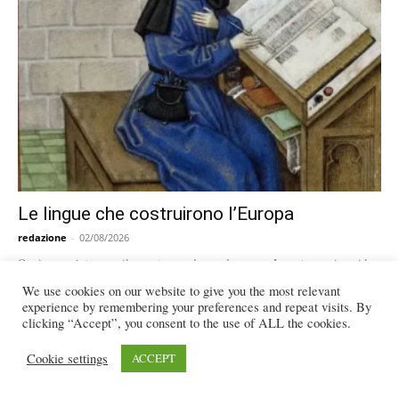
Le lingue che costruirono l’Europa
redazione
-
02/08/2026
Ogni epoca interroga il passato con domande nuove. In un tempo in cui le
trasformazioni tecnologiche modificano profondamente i modi della
We use cookies on our website to give you the most relevant
comunicazione, il volume...
experience by remembering your preferences and repeat visits. By
clicking “Accept”, you consent to the use of ALL the cookies.
Il voodoo, dalle origini africane al suo
adattamento ad Haiti
Cookie settings
ACCEPT
31/07/2026