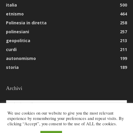
italia
500
etnismo
464
Polinesia in diretta
258
polinesiani
257
geopolitica
213
curdi
211
autonomismo
199
storia
189
Archivi
Archivi
We use cookies on our website to give you the most relevant
experience by remembering your preferences and repeat visits. By
clicking “Accept”, you consent to the use of ALL the cookies.