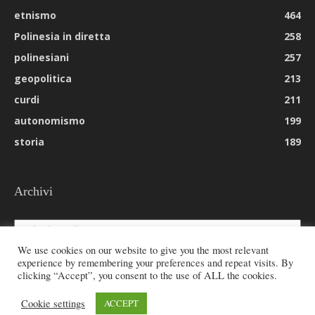
etnismo
464
Polinesia in diretta
258
polinesiani
257
geopolitica
213
curdi
211
autonomismo
199
storia
189
Archivi
Archivi
We use cookies on our website to give you the most relevant
experience by remembering your preferences and repeat visits. By
clicking “Accept”, you consent to the use of ALL the cookies.
© 2026 All rights reserved - Etnie -
Cookie settings
ACCEPT