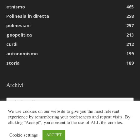
etnismo
465
Polinesia in diretta
258
polinesiani
257
geopolitica
213
curdi
212
autonomismo
199
storia
189
Archivi
Archivi
We use cookies on our website to give you the most relevant
experience by remembering your preferences and repeat visits. By
clicking “Accept”, you consent to the use of ALL the cookies.
© 2026 All rights reserved - Etnie -
Cookie settings
ACCEPT