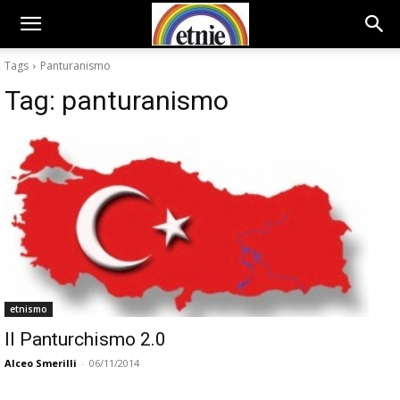
Tags
Panturanismo
Tag:
panturanismo
etnismo
Il Panturchismo 2.0
Alceo Smerilli
-
06/11/2014