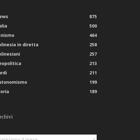
ews
875
alia
500
tnismo
464
linesia in diretta
258
olinesiani
257
eopolitica
213
urdi
211
utonomismo
199
toria
189
rchivi
chivi