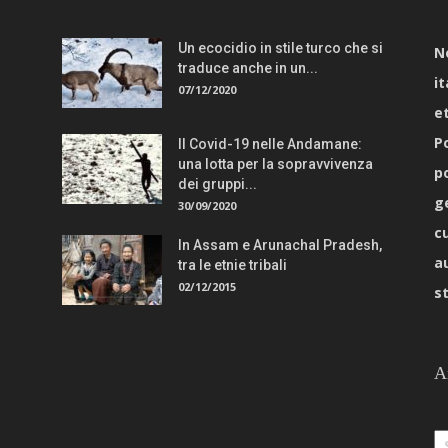
Un ecocidio in stile turco che si
N
traduce anche in un...
it
07/12/2020
e
Po
Il Covid-19 nelle Andamane:
una lotta per la sopravvivenza
p
dei gruppi...
g
30/09/2020
c
In Assam e Arunachal Pradesh,
a
tra le etnie tribali
02/12/2015
s
A
Ar