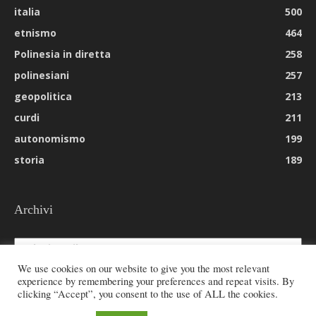
italia
500
etnismo
464
Polinesia in diretta
258
polinesiani
257
geopolitica
213
curdi
211
autonomismo
199
storia
189
Archivi
Archivi
We use cookies on our website to give you the most relevant
experience by remembering your preferences and repeat visits. By
clicking “Accept”, you consent to the use of ALL the cookies.