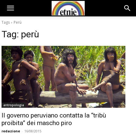
Tags
Perù
Tag:
perù
antropologia
Il governo peruviano contatta la “tribù
proibita” dei mascho piro
redazione
-
16/08/2015