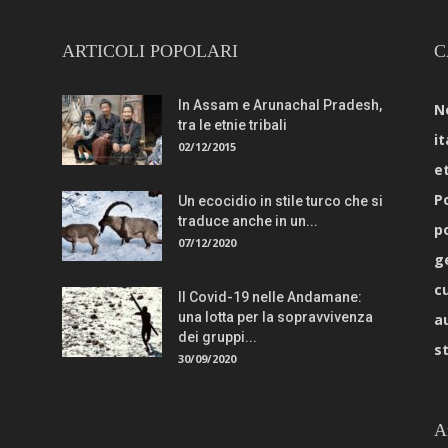
ARTICOLI POPOLARI
C
In Assam e Arunachal Pradesh,
N
tra le etnie tribali
it
02/12/2015
e
Po
Un ecocidio in stile turco che si
traduce anche in un...
p
07/12/2020
g
c
Il Covid-19 nelle Andamane:
una lotta per la sopravvivenza
a
dei gruppi...
s
30/09/2020
A