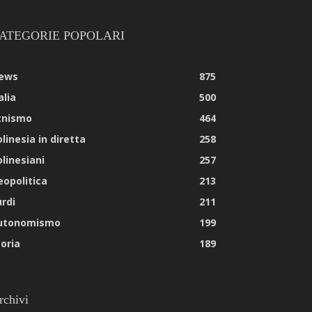
ATEGORIE POPOLARI
ews
875
alia
500
tnismo
464
linesia in diretta
258
olinesiani
257
eopolitica
213
urdi
211
utonomismo
199
toria
189
rchivi