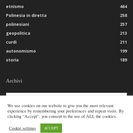
etnismo
464
Polinesia in diretta
258
polinesiani
257
geopolitica
213
curdi
211
autonomismo
199
storia
189
Archivi
Archivi
We use cookies on our website to give you the most relevant
experience by remembering your preferences and repeat visits. By
clicking “Accept”, you consent to the use of ALL the cookies.
© 2026 All rights reserved - Etnie -
Cookie settings
ACCEPT