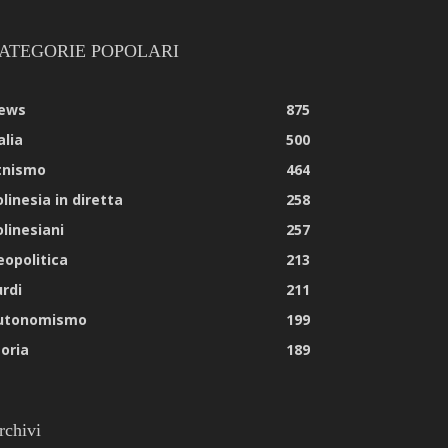
ATEGORIE POPOLARI
ews
875
alia
500
tnismo
464
linesia in diretta
258
olinesiani
257
eopolitica
213
urdi
211
utonomismo
199
toria
189
rchivi