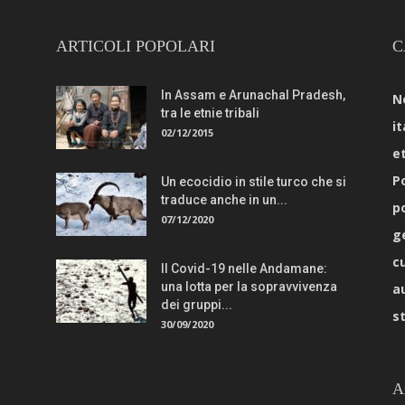
ARTICOLI POPOLARI
C
In Assam e Arunachal Pradesh,
N
tra le etnie tribali
it
02/12/2015
e
Po
Un ecocidio in stile turco che si
traduce anche in un...
p
07/12/2020
g
c
Il Covid-19 nelle Andamane:
una lotta per la sopravvivenza
a
dei gruppi...
s
30/09/2020
A