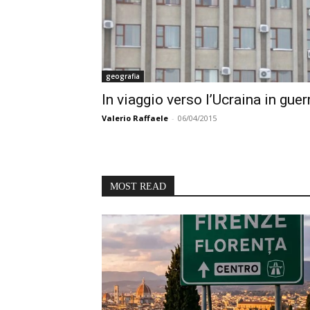
geografia
In viaggio verso l’Ucraina in guer
Valerio Raffaele
-
06/04/2015
MOST READ