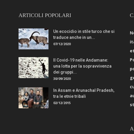
ARTICOLI POPOLARI
C
Un ecocidio in stile turco che si
N
traduce anche in un...
it
07/12/2020
e
Po
Il Covid-19 nelle Andamane:
una lotta per la sopravvivenza
p
dei gruppi...
g
30/09/2020
c
In Assam e Arunachal Pradesh,
a
tra le etnie tribali
02/12/2015
s
A