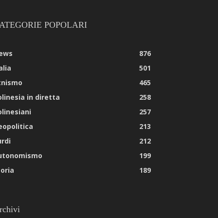
ATEGORIE POPOLARI
ews
876
alia
501
tnismo
465
linesia in diretta
258
olinesiani
257
eopolitica
213
urdi
212
utonomismo
199
toria
189
rchivi