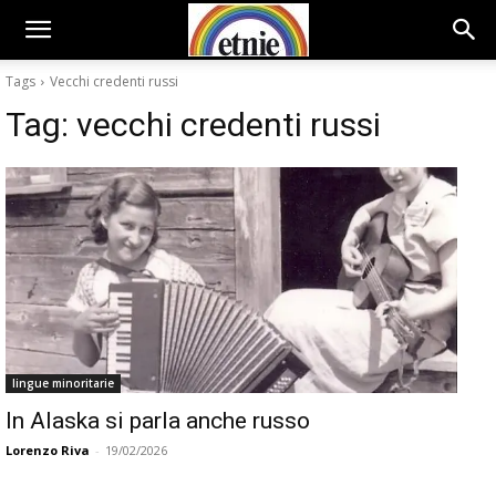
Tags
Vecchi credenti russi
Tag:
vecchi credenti russi
lingue minoritarie
In Alaska si parla anche russo
Lorenzo Riva
-
19/02/2026