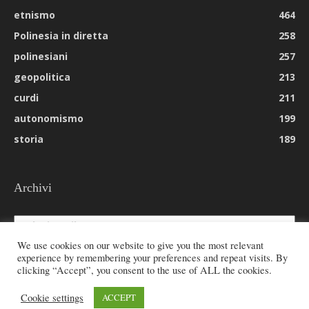
etnismo
464
Polinesia in diretta
258
polinesiani
257
geopolitica
213
curdi
211
autonomismo
199
storia
189
Archivi
Archivi
We use cookies on our website to give you the most relevant
experience by remembering your preferences and repeat visits. By
clicking “Accept”, you consent to the use of ALL the cookies.
© 2026 All rights reserved - Etnie -
Cookie settings
ACCEPT