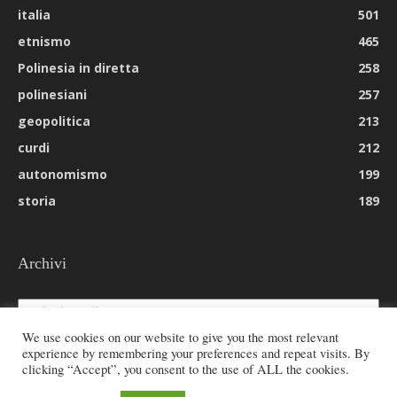
italia
501
etnismo
465
Polinesia in diretta
258
polinesiani
257
geopolitica
213
curdi
212
autonomismo
199
storia
189
Archivi
Archivi
We use cookies on our website to give you the most relevant
experience by remembering your preferences and repeat visits. By
clicking “Accept”, you consent to the use of ALL the cookies.