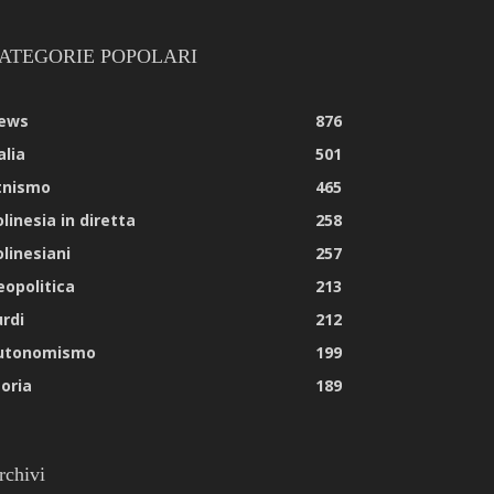
ATEGORIE POPOLARI
ews
876
alia
501
tnismo
465
linesia in diretta
258
olinesiani
257
eopolitica
213
urdi
212
utonomismo
199
toria
189
rchivi