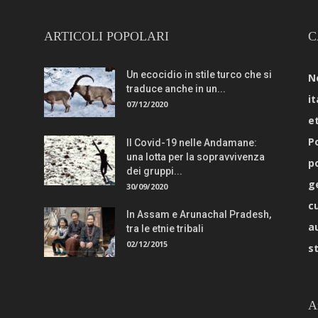
ARTICOLI POPOLARI
C
Un ecocidio in stile turco che si
N
traduce anche in un...
it
07/12/2020
e
Po
Il Covid-19 nelle Andamane:
una lotta per la sopravvivenza
p
dei gruppi...
g
30/09/2020
c
In Assam e Arunachal Pradesh,
a
tra le etnie tribali
02/12/2015
s
A