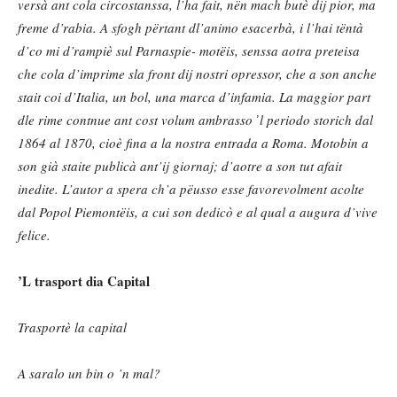
versà ant cola circostanssa, l’ha fait, nën mach butè dij pior, ma
freme d’rabia. A sfogh përtant dl’animo esacerbà, i l’hai tëntà
d’co mi d’rampiè sul Parnaspie- motëis, senssa aotra preteisa
che cola d’imprime sla front dij nostri opressor, che a son anche
stait coi d’Italia, un bol, una marca d’infamia. La maggior part
dle rime contnue ant cost volum ambrasso ̓ l periodo storich dal
1864 al 1870, cioè fina a la nostra entrada a Roma. Motobin a
son già staite publicà ant’ij giornaj; d’aotre a son tut afait
inedite. L’autor a spera ch’a pëusso esse favorevolment acolte
dal Popol Piemontëis, a cui son dedicò e al qual a augura d’vive
felice.
’L trasport dia Capital
Trasportè la capital
A saralo un bin o ’n mal?