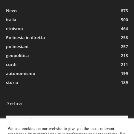
News
875
italia
500
etnismo
464
Polinesia in diretta
258
polinesiani
257
geopolitica
213
curdi
211
autonomismo
199
storia
189
Archivi
Archivi
We use cookies on our website to give you the most relevant
experience by remembering your preferences and repeat visits. By