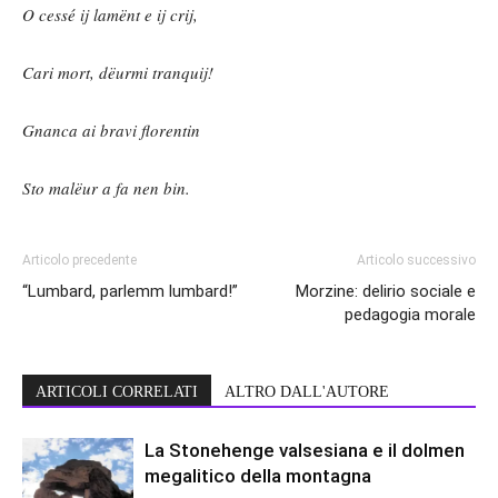
O cessé ij lamënt e ij crij,
Cari mort, dëurmi tranquij!
Gnanca ai bravi florentin
Sto malëur a fa nen bin.
Articolo precedente
Articolo successivo
“Lumbard, parlemm lumbard!”
Morzine: delirio sociale e
pedagogia morale
ARTICOLI CORRELATI
ALTRO DALL'AUTORE
La Stonehenge valsesiana e il dolmen
megalitico della montagna