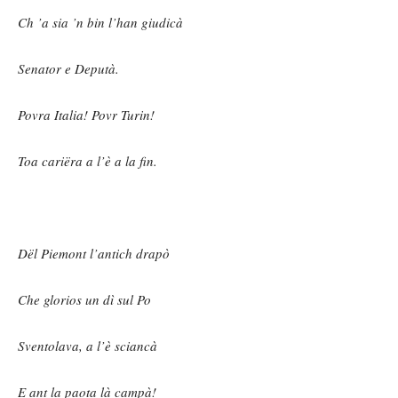
Ch ’a sia ’n bin l’han giudicà
Senator e Deputà.
Povra Italia! Povr Turin!
Toa cariëra a l’è a la fin.
Dël Piemont l’antich drapò
Che glorios un dì sul Po
Sventolava, a l’è sciancà
E ant la paota là campà!