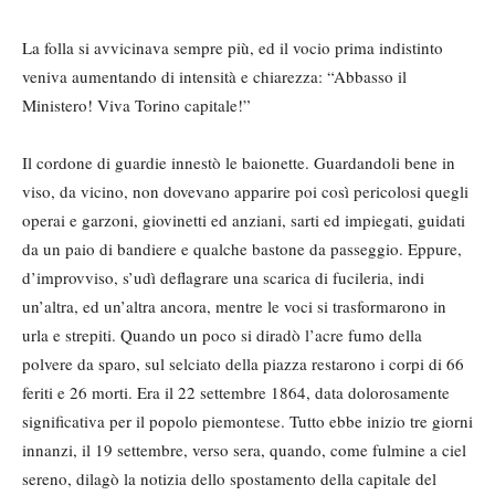
La folla si avvicinava sempre più, ed il vocio prima indistinto
veniva aumentando di intensità e chiarezza: “Abbasso il
Ministero! Viva Torino capitale!”
Il cordone di guardie innestò le baionette. Guardandoli bene in
viso, da vicino, non dovevano apparire poi così pericolosi quegli
operai e garzoni, giovinetti ed anziani, sarti ed impiegati, guidati
da un paio di bandiere e qualche bastone da passeggio. Eppure,
d’improvviso, s’udì deflagrare una scarica di fucileria, indi
un’altra, ed un’altra ancora, mentre le voci si trasformarono in
urla e strepiti. Quando un poco si diradò l’acre fumo della
polvere da sparo, sul selciato della piazza restarono i corpi di 66
feriti e 26 morti. Era il 22 settembre 1864, data dolorosamente
significativa per il popolo piemontese. Tutto ebbe inizio tre giorni
innanzi, il 19 settembre, verso sera, quando, come fulmine a ciel
sereno, dilagò la notizia dello spostamento della capitale del