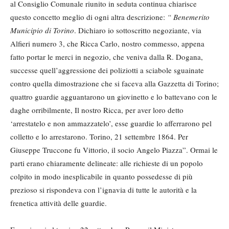
al Consiglio Comunale riunito in seduta continua chiarisce
questo concetto meglio di ogni altra descrizione:
“ Benemerito
Municipio di Torino
. Dichiaro io sottoscritto negoziante, via
Alfieri numero 3, che Ricca Carlo, nostro commesso, appena
fatto portar le merci in negozio, che veniva dalla R. Dogana,
successe quell’aggressione dei poliziotti a sciabole sguainate
contro quella dimostrazione che si faceva alla Gazzetta di Torino;
quattro guardie agguantarono un giovinetto e lo battevano con le
daghe orribilmente, Il nostro Ricca, per aver loro detto
‘arrestatelo e non ammazzatelo’, esse guardie lo afferrarono pel
colletto e lo arrestarono. Torino, 21 settembre 1864. Per
Giuseppe Truccone fu Vittorio, il socio Angelo Piazza”. Ormai le
parti erano chiaramente delineate: alle richieste di un popolo
colpito in modo inesplicabile in quanto possedesse di più
prezioso si rispondeva con l’ignavia di tutte le autorità e la
frenetica attività delle guardie.