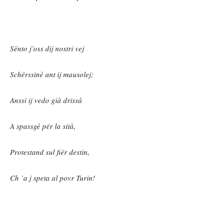
Sënto j’oss dij nostri vej
Schërssinè ant ij mausolej;
Anssi ij vedo già drissà
A spassgè për la sità,
Protestand sul fiër destin,
Ch ’a j speta al povr Turin!