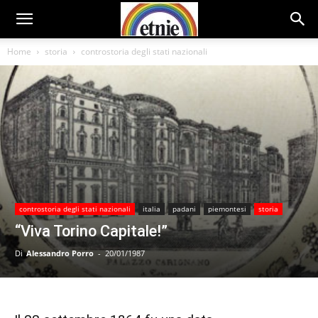
Home
storia
controstoria degli stati nazionali
controstoria degli stati nazionali
italia
padani
piemontesi
storia
“Viva Torino Capitale!”
Di
Alessandro Porro
-
20/01/1987