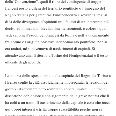
della“Convenzione”, quali il ritiro del contingente di truppe
francesi posto a difesa del territorio pontificio o l’impegno del
Regno d’Italia per garantirne l’indipendenza e sovranità, ma, al
di là delle divergenze d’opinioni tra i fautori di un intervento più
deciso ed immediato, inevitabilmente scontenti, e coloro i quali
vedevano nell’esodo dei Francesi da Roma e nell’avvicinamento
fra Torino e Parigi un obiettivo indebolimento pontificio, non si
era andati, né si paventava di trasferimenti di capitali. Si
attendevano anzi il ritorno a Torino dei Plenipotenziari e il testo
ufficiale degli accordi.
La notizia dello spostamento della capitale del Regno da Torino a
Firenze coglie la città assolutamente impreparata; le reazioni del
giorno 19 settembre però sembrano ancora limitate. “I cittadini
discorrono con dolore e con isgomento della grave notizia che li
ha colti a un tratto. Il trasferimento della capitale è cosa che tocca
qui troppi interessi e irrita troppe suscettibilità perchè non si
risenta gravissimo il colpo. Però non v’ha sinora sintomo che