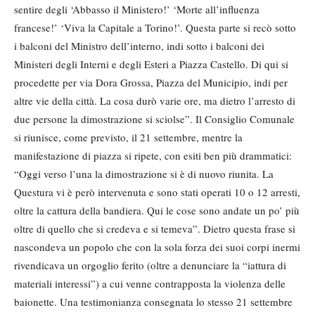
sentire degli ‘Abbasso il Ministero!’ ‘Morte all’influenza
francese!’ ‘Viva la Capitale a Torino!’. Questa parte si recò sotto
i balconi del Ministro dell’interno, indi sotto i balconi dei
Ministeri degli Interni e degli Esteri a Piazza Castello. Di qui si
procedette per via Dora Grossa, Piazza del Municipio, indi per
altre vie della città. La cosa durò varie ore, ma dietro l’arresto di
due persone la dimostrazione si sciolse”. Il Consiglio Comunale
si riunisce, come previsto, il 21 settembre, mentre la
manifestazione di piazza si ripete, con esiti ben più drammatici:
“Oggi verso l’una la dimostrazione si è di nuovo riunita. La
Questura vi è però intervenuta e sono stati operati 10 o 12 arresti,
oltre la cattura della bandiera. Qui le cose sono andate un po’ più
oltre di quello che si credeva e si temeva”. Dietro questa frase si
nascondeva un popolo che con la sola forza dei suoi corpi inermi
rivendicava un orgoglio ferito (oltre a denunciare la “iattura di
materiali interessi”) a cui venne contrapposta la violenza delle
baionette. Una testimonianza consegnata lo stesso 21 settembre