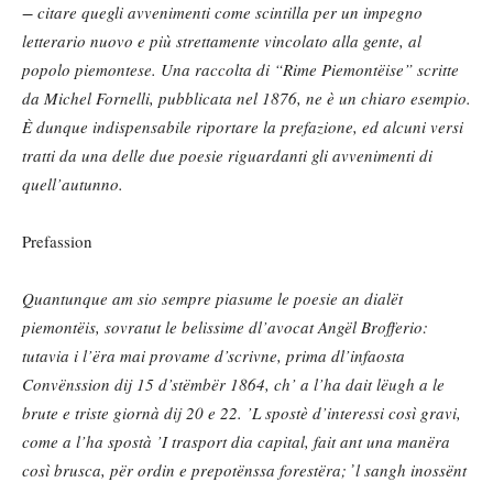
− citare quegli avvenimenti come scintilla per un impegno
letterario nuovo e più strettamente vincolato alla gente, al
popolo piemontese. Una raccolta di “Rime Piemontëise” scritte
da Michel Fornelli, pubblicata nel 1876, ne è un chiaro esempio.
È dunque indispensabile riportare la prefazione, ed alcuni versi
tratti da una delle due poesie riguardanti gli avvenimenti di
quell’autunno.
Prefassion
Quantunque am sio sempre piasume le poesie an dialët
piemontëis, sovratut le belissime dl’avocat Angël Brofferio:
tutavia i l’ëra mai provame d’scrivne, prima dl’infaosta
Convënssion dij 15 d’stëmbër 1864, ch’ a l’ha dait lëugh a le
brute e triste giornà dij 20 e 22. ’L spostè d’interessi così gravi,
come a l’ha spostà ’I trasport dia capital, fait ant una manëra
così brusca, për ordin e prepotënssa forestëra; ̓ l sangh inossënt