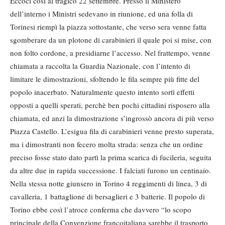
Eccoci cosi al tragico 22 settembre. Presso il Ministero
dell’interno i Ministri sedevano in riunione, ed una folla di
Torinesi riempì la piazza sottostante, che verso sera venne fatta
sgomberare da un plotone di carabinieri il quale poi si mise, con
non folto cordone, a presidiarne l’accesso. Nel frattempo, venne
chiamata a raccolta la Guardia Nazionale, con l’intento di
limitare le dimostrazioni, sfoltendo le fila sempre più fitte del
popolo inacerbato. Naturalmente questo intento sortì effetti
opposti a quelli sperati, perchè ben pochi cittadini risposero alla
chiamata, ed anzi la dimostrazione s’ingrossò ancora di più verso
Piazza Castello. L’esigua fila di carabinieri venne presto superata,
ma i dimostranti non fecero molta strada: senza che un ordine
preciso fosse stato dato partì la prima scarica di fucileria, seguita
da altre due in rapida successione. I falciati furono un centinaio.
Nella stessa notte giunsero in Torino 4 reggimenti di linea, 3 di
cavalleria, 1 battaglione di bersaglieri e 3 batterie. Il popolo di
Torino ebbe così l’atroce conferma che davvero “lo scopo
principale della Convenzione francoitaliana sarebbe il trasporto