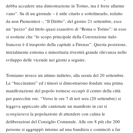
debba accadere una dimostrazione in Torino, ma è forse allarme
vano”. Su di un giornale – è utile citarlo e sottolinearlo, redatto
da non Piemontesi -, “Il Diritto”, del giorno 21 settembre, esce
un “pezzo” dal titolo quasi esaustivo di “Roma o Torino”: in esso
si sostiene che “lo scopo principale della Convenzione italo-
francese è il trasporto della capitale a Firenze”. Questa posizione,
inizialmente estrema e minoritaria rivestirà grande rilevanza nello
sviluppo delle vicende nei giorni a seguire.
Torniamo invece un attimo indietro, alla serata del 20 settembre.
Le “buccinature” ed i timori si dimostrarono fondati: una prima
manifestazione del popolo torinese occupò il centro della città
per parecchie ore. “Verso le ore 7 di ieri sera (20 settembre) si
leggeva appiccato alle cantonate un manifesto in cui si
scongiurava
la popolazione di attendere con calma le
deliberazioni del Consiglio Comunale. Alle ore 8 più che 200
persone si aggruppò intorno ad una bandiera e cominciò a far