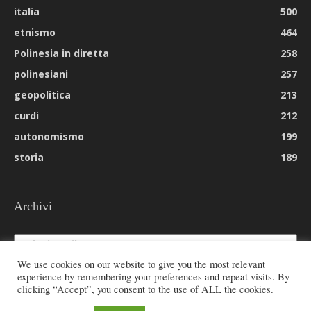
italia
500
etnismo
464
Polinesia in diretta
258
polinesiani
257
geopolitica
213
curdi
212
autonomismo
199
storia
189
Archivi
Archivi
We use cookies on our website to give you the most relevant
experience by remembering your preferences and repeat visits. By
clicking “Accept”, you consent to the use of ALL the cookies.