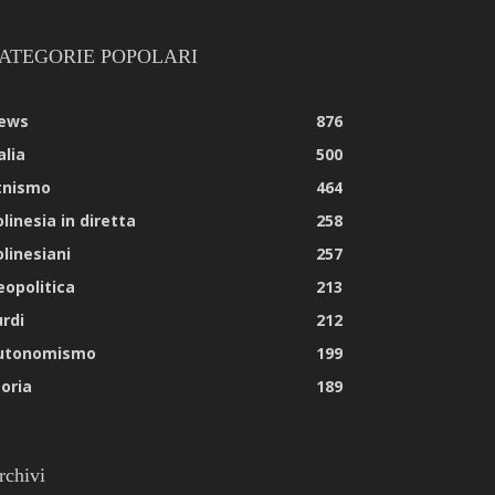
ATEGORIE POPOLARI
ews
876
alia
500
tnismo
464
linesia in diretta
258
olinesiani
257
eopolitica
213
urdi
212
utonomismo
199
toria
189
rchivi