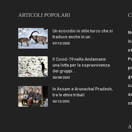
ARTICOLI POPOLARI
C
Un ecocidio in stile turco che si
N
traduce anche in un...
it
07/12/2020
e
Po
Il Covid-19 nelle Andamane:
una lotta per la sopravvivenza
p
dei gruppi...
g
30/09/2020
c
In Assam e Arunachal Pradesh,
a
tra le etnie tribali
02/12/2015
s
A