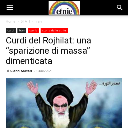
Home
STATI
iran
curdi
iran
storia
storia delle etnie
Curdi del Rojhilat: una
“sparizione di massa”
dimenticata
Di
Gianni Sartori
-
04/06/2021