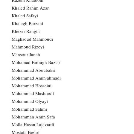
Kazem Khatooni
Khaled Rahim Azar
Khaled Safayi
Khalegh Barzani
Khezer Rangin
Maghsoud Mahmoudi
Mahmoud Rizeyi
Mansour Janah
Mohamad Farough Baziar
Mohammad Aboubakri
Mohammad Amin ahmadi
Mohammad Hosseini
Mohammad Mashoodi
Mohammad Olyayi
Mohammad Salimi
Mohamman Amin Safa
Molla Hasan Lajavardi
Mostafa Faghri