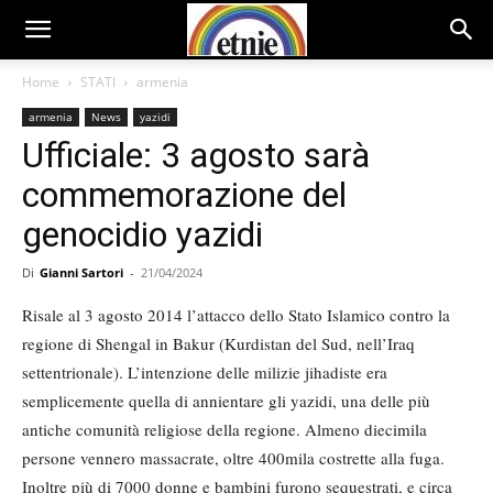
Home
STATI
armenia
armenia
News
yazidi
Ufficiale: 3 agosto sarà
commemorazione del
genocidio yazidi
Di
Gianni Sartori
-
21/04/2024
Risale al 3 agosto 2014 l’attacco dello Stato Islamico contro la
regione di Shengal in Bakur (Kurdistan del Sud, nell’Iraq
settentrionale). L’intenzione delle milizie jihadiste era
semplicemente quella di annientare gli yazidi, una delle più
antiche comunità religiose della regione. Almeno diecimila
persone vennero massacrate, oltre 400mila costrette alla fuga.
Inoltre più di 7000 donne e bambini furono sequestrati, e circa