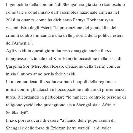
Il genocidio della comunità di Shengal era già stato riconosciuto
come tale e condannato dall’assemblea nazionale armena nel
2018 in quanto, come ha dichiarato Paruyr Hovhannisyan,
viceministro degli Esteri, “la prevenzione dei genocidi e dei
crimini contro l’umanità è una delle priorità della politica estera
dell’Armenia”.
Agli yazidi in questi giorni ha reso omaggio anche il
knk
(congresso nazionale del Kurdistan) in occasione della festa di
Çarşema Sor (Mercoledì Rosso, creazione della Terra) con cui
inizia il nuovo anno per la fede yazidi.
In un comunicato il
knk
ha esortato i popoli della regione a
unirsi contro gli attacchi e l’occupazione militare di provenienza
turca. Ricordando in particolare “le minacce contro le persone di
religione yazidi che proseguono sia a Shengal sia a Afrin e
Serêkaniyê”.
Il
knk
poi rassicura di essere “a fianco delle popolazioni di
Shengal e delle forze di Êzîdxan [terra yazidi]” e di voler