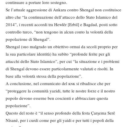
continuare a portare loro sostegno.
Se l’attuale aggressione di Ankara contro Shengal non costituisce
altro che “la continuazione dell’attacco dello Stato Islamico del
2014”, i recenti accordi tra Hewlêr [Erbil] e Bagdad, posti sotto
controllo turco, “non tengono in alcun conto la volontà della
popolazione di Shengal”.
Shengal (suo malgrado un obiettivo ormai da secoli proprio per
la sua particolare identità) ha subìto “profonde ferite per gli
attacchi dello Stato Islamico”, per cui “la situazione e i problemi
di Shengal devono essere particolarmente valutati e risolti. In
base alla volontà stessa della popolazione”.
A conclusione, nel comunicato del
knk
si ribadisce che per
“proteggere la comunità yazidi, tutte le nostre forze e il nostro
popolo devono esserne ben coscienti e abbracciare questa
popolazione”.
Questo del resto è “il senso profondo della festa Çarşema Serê
Nîsanê, per i curdi come per gli yaidi e per tutti i popoli della