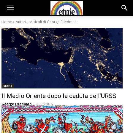
Home
Autori
Articoli di George Friedman
storia
Il Medio Oriente dopo la caduta dell’URSS
George Friedman
-
09/06/2015