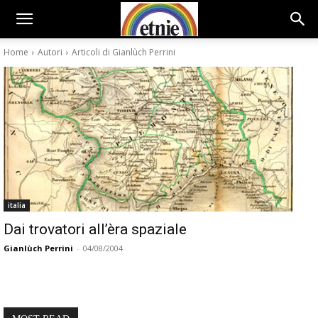
Home
Autori
Articoli di Gianlùch Perrini
italia
Dai trovatori all’èra spaziale
Gianlùch Perrini
-
04/08/2004