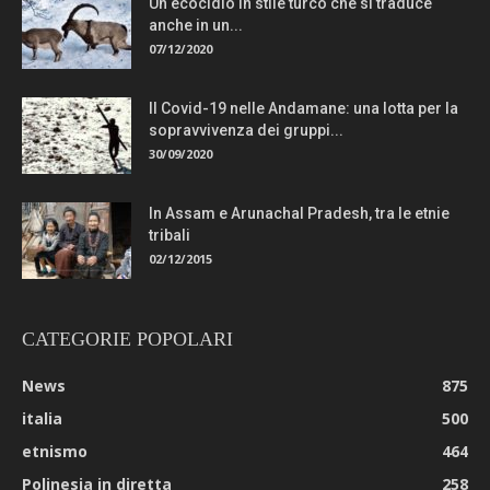
Un ecocidio in stile turco che si traduce
anche in un...
07/12/2020
Il Covid-19 nelle Andamane: una lotta per la
sopravvivenza dei gruppi...
30/09/2020
In Assam e Arunachal Pradesh, tra le etnie
tribali
02/12/2015
CATEGORIE POPOLARI
News
875
italia
500
etnismo
464
Polinesia in diretta
258