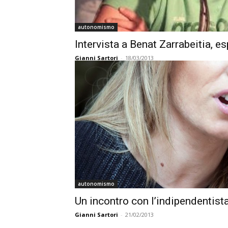
autonomismo
Intervista a Benat Zarrabeitia, e
Gianni Sartori
-
18/03/2013
autonomismo
Un incontro con l’indipendentis
Gianni Sartori
-
21/02/2013