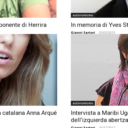
autonomismo
sponente di Herrira
In memoria di Yves St
Gianni Sartori
-
03/03/2013
autonomismo
ta catalana Anna Arqué
Intervista a Maribi U
dell’izquierda abertza
Gianni Sartori
-
10/12/2012