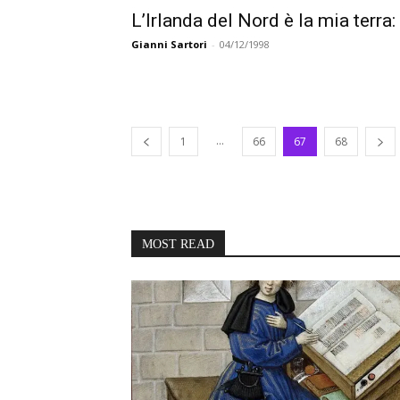
L’Irlanda del Nord è la mia terra:
Gianni Sartori
-
04/12/1998
...
1
66
67
68
MOST READ