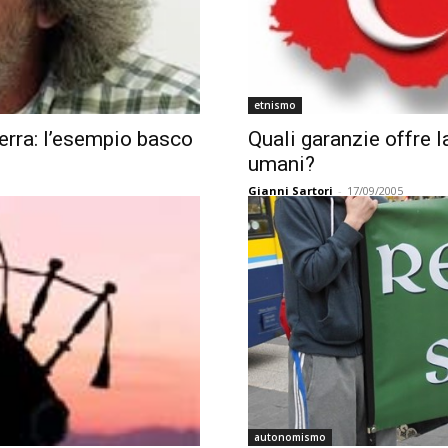
etnismo
erra: l’esempio basco
Quali garanzie offre la
umani?
Gianni Sartori
-
17/09/2005
autonomismo