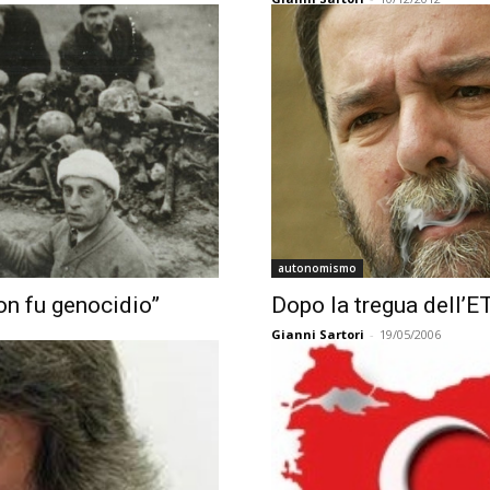
autonomismo
non fu genocidio”
Dopo la tregua dell’E
Gianni Sartori
-
19/05/2006