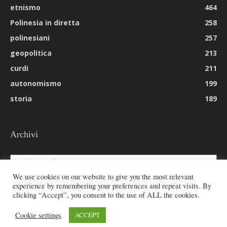
etnismo
464
Polinesia in diretta
258
polinesiani
257
geopolitica
213
curdi
211
autonomismo
199
storia
189
Archivi
Archivi
We use cookies on our website to give you the most relevant
experience by remembering your preferences and repeat visits. By
clicking “Accept”, you consent to the use of ALL the cookies.
© 2026 All rights reserved - Etnie -
Cookie settings
ACCEPT
Email:
redazione@rivistaetnie.com