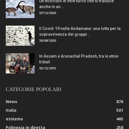
Un ecocidio in stile turco che si traduce
anche in un...
07/12/2020
Il Covid-19 nelle Andamane: una lotta per la
sopravvivenza dei gruppi...
30/09/2020
In Assam e Arunachal Pradesh, tra le etnie
tribali
02/12/2015
CATEGORIE POPOLARI
News
876
italia
501
etnismo
465
Polinesia in diretta
258