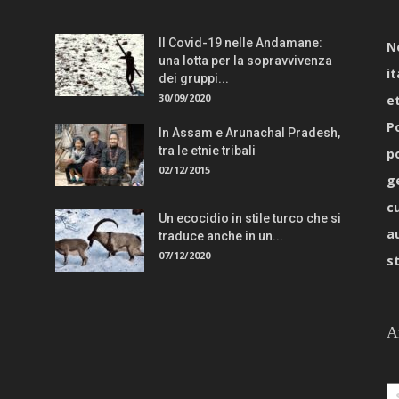
Il Covid-19 nelle Andamane:
N
una lotta per la sopravvivenza
it
dei gruppi...
30/09/2020
e
Po
In Assam e Arunachal Pradesh,
tra le etnie tribali
p
02/12/2015
g
c
Un ecocidio in stile turco che si
a
traduce anche in un...
07/12/2020
s
A
Ar