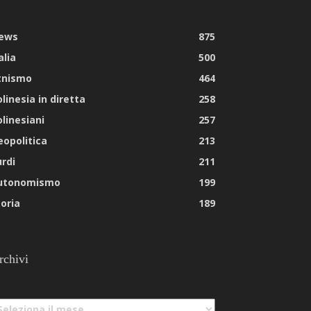
ews
875
alia
500
tnismo
464
linesia in diretta
258
olinesiani
257
eopolitica
213
urdi
211
utonomismo
199
toria
189
rchivi
chivi