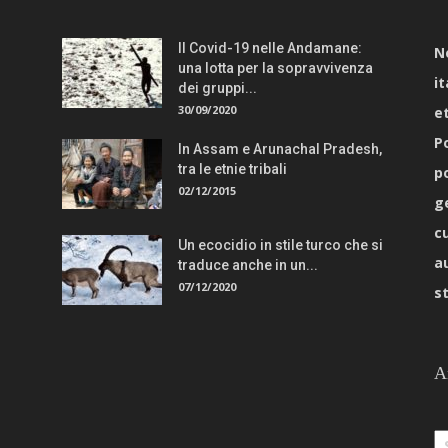
Il Covid-19 nelle Andamane:
N
una lotta per la sopravvivenza
it
dei gruppi...
30/09/2020
e
Po
In Assam e Arunachal Pradesh,
tra le etnie tribali
p
02/12/2015
g
c
Un ecocidio in stile turco che si
a
traduce anche in un...
07/12/2020
s
A
Ar