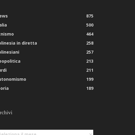
ews
875
alia
500
tnismo
464
linesia in diretta
258
olinesiani
257
eopolitica
213
urdi
211
utonomismo
199
toria
189
rchivi
chivi