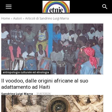
Home
Autori
Articoli di Sandrino Luigi Marra
antropologia culturale ed etnologia
Il voodoo, dalle origini africane al suo
adattamento ad Haiti
Sandrino Luigi Marra
-
31/07/2026