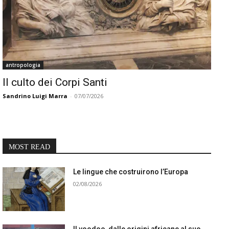
antropologia
Il culto dei Corpi Santi
Sandrino Luigi Marra
-
07/07/2026
MOST READ
Le lingue che costruirono l’Europa
02/08/2026
Il voodoo, dalle origini africane al suo