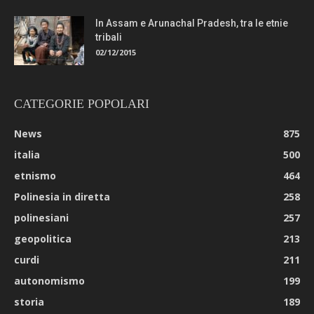
In Assam e Arunachal Pradesh, tra le etnie
tribali
02/12/2015
CATEGORIE POPOLARI
News
875
italia
500
etnismo
464
Polinesia in diretta
258
polinesiani
257
geopolitica
213
curdi
211
autonomismo
199
storia
189