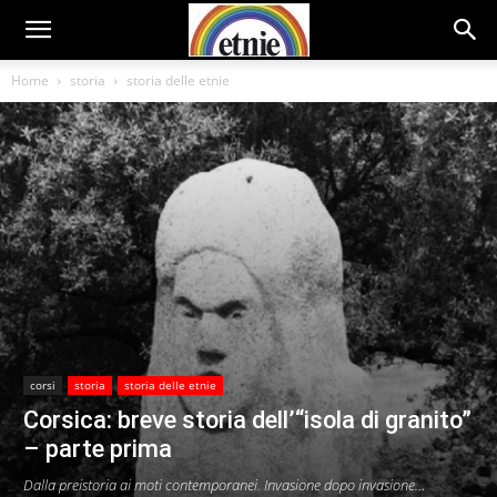
Home
storia
storia delle etnie
corsi
storia
storia delle etnie
Corsica: breve storia dell’“isola di granito”
– parte prima
Dalla preistoria ai moti contemporanei. Invasione dopo invasione…