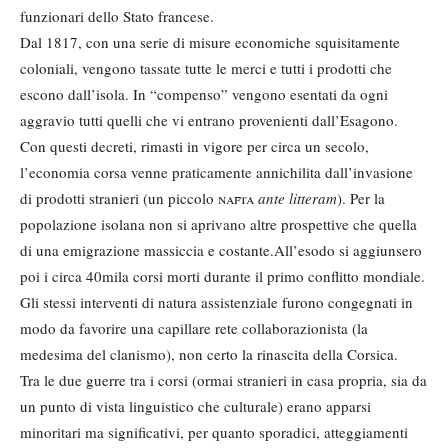
funzionari dello Stato francese.
Dal 1817, con una serie di misure economiche squisitamente
coloniali, vengono tassate tutte le merci e tutti i prodotti che
escono dall’isola. In “compenso” vengono esentati da ogni
aggravio tutti quelli che vi entrano provenienti dall’Esagono.
Con questi decreti, rimasti in vigore per circa un secolo,
l’economia corsa venne praticamente annichilita dall’invasione
di prodotti stranieri (un piccolo
nafta
ante litteram
). Per la
popolazione isolana non si aprivano altre prospettive che quella
di una emigrazione massiccia e costante.All’esodo si aggiunsero
poi i circa 40mila corsi morti durante il primo conflitto mondiale.
Gli stessi interventi di natura assistenziale furono congegnati in
modo da favorire una capillare rete collaborazionista (la
medesima del clanismo), non certo la rinascita della Corsica.
Tra le due guerre tra i corsi (ormai stranieri in casa propria, sia da
un punto di vista linguistico che culturale) erano apparsi
minoritari ma significativi, per quanto sporadici, atteggiamenti