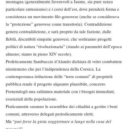
montagna (generalmente favorevoli a Jaume, sia pure senza
particolare entusiasmo) e i corsi dell’est, dove prenderà forma e
consistenza un movimento filo-genovese (anche se considerava
la “protezione” genovese come transitoria). Contraddizione
genera contraddizione, e sarà proprio da tale fazione, dalle
flebili, discutibili simpatie genovesi, che sortiranno progetti
politici di natura “rivoluzionaria” (stando ai parametri dell’epoca
almeno; siamo in pieno XIV secolo).
Profeticamente Sambuccio d’Alando dichiara di voler combattere
nientemeno che per l’indipendenza della Corsica. La
contemporanea istituzione delle “terre comuni” di proprietà
pubblica rende il progetto alquanto plausibile, concreto.
Fornendogli una saldatura materiale con i bisogni immediati,
essenziali della popolazione.
Praticamente saranno le assemblee dei cittadini a gestire i beni
comuni, attraverso delegati periodicamente eletti.
Ma “
può forse la gioia soggiornare a lungo nella casa del
povero?
”.