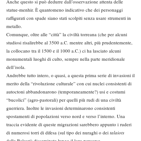
Anche questo si può dedurre dall’osservazione attenta delle
statue-menhir. È quantomeno indicativo che dei personaggi
raffigurati con spade siano stati scolpiti senza usare strumenti in
metallo.
Comunque, oltre alle “città” la civiltà torreana (che per alcuni
studiosi risalirebbe al 3500 a.C. mentre altri, più prudentemente,
la collocano tra il 1500 e il 1000 a.C.) ci ha lasciato alcuni
monumentali luoghi di culto, sempre nella parte meridionale
dell’isola.
Andrebbe tutto intero, o quasi, a questa prima serie di invasioni il
merito della “rivoluzione culturale” con cui nuclei consistenti di
autoctoni abbandonarono (temporaneamente?) usi e costumi
“bucolici” (agro-pastorali) per quelli più rudi di una civiltà
guerriera. Inoltre le invasioni determinarono consistenti
spostamenti di popolazioni verso nord e verso l’interno. Una
traccia evidente di queste migrazioni sarebbero appunto i ruderi
di numerosi torri di difesa (sul tipo dei nuraghi o dei
talaiots
delle Baleari) disseminate lungo il loro percorso.