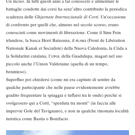
Un inciso. In tutti questi anni a far conoscere e alimentare le
battaglie condotte dai corsi ha senz’altro contribuito la periodica
scadenza delle
Ghjurnate Internaziunale di Corti
. Un’occasione
di confronto per quelli che, almeno nel secolo scorso, erano
conosciuti come movimenti di liberazione. Come il Sinn Fein
irlandese, la basca Herri Batasuna, il
flnks
(Front de Libération
Nationale Kanak et Socialiste) della Nuova Caledonia, la Crida a
la Solidaritat catalana, l’
upgl
della Guadalupa, magari nel suo
piccolo anche l’Union Valdotaine (quella di un tempo,
beninteso).
Superfluo poi chiedersi (come mi era capitato di sentire da
qualche partecipante che nelle pause evidentemente avrebbe
gradito frequentare la spiaggia e tuffarsi tra le onde) perché si
svolgessero qui a Corti, “sperduta tra monti” (in faccia alle
impervie Gole del Tavignano), e non in qualche rinomata località
turistica come Bastia o Bonifacio.