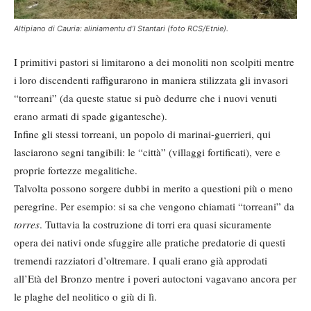
Altipiano di Cauria: aliniamentu d’I Stantari (foto RCS/Etnie).
I primitivi pastori si limitarono a dei monoliti non scolpiti mentre
i loro discendenti raffigurarono in maniera stilizzata gli invasori
“torreani” (da queste statue si può dedurre che i nuovi venuti
erano armati di spade gigantesche).
Infine gli stessi torreani, un popolo di marinai-guerrieri, qui
lasciarono segni tangibili: le “città” (villaggi fortificati), vere e
proprie fortezze megalitiche.
Talvolta possono sorgere dubbi in merito a questioni più o meno
peregrine. Per esempio: si sa che vengono chiamati “torreani” da
torres
. Tuttavia la costruzione di torri era quasi sicuramente
opera dei nativi onde sfuggire alle pratiche predatorie di questi
tremendi razziatori d’oltremare. I quali erano già approdati
all’Età del Bronzo mentre i poveri autoctoni vagavano ancora per
le plaghe del neolitico o giù di lì.