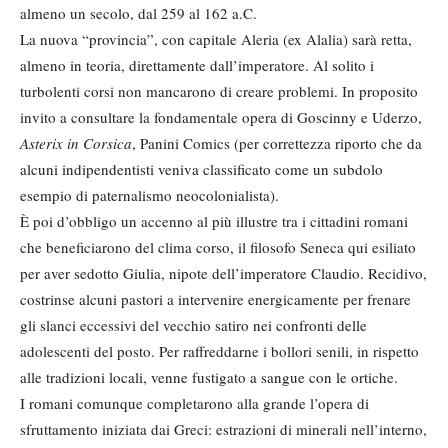
almeno un secolo, dal 259 al 162 a.C.
La nuova “provincia”, con capitale Aleria (ex Alalia) sarà retta,
almeno in teoria, direttamente dall’imperatore. Al solito i
turbolenti corsi non mancarono di creare problemi. In proposito
invito a consultare la fondamentale opera di Goscinny e Uderzo,
Asterix in Corsica
, Panini Comics (per correttezza riporto che da
alcuni indipendentisti veniva classificato come un subdolo
esempio di paternalismo neocolonialista).
È poi d’obbligo un accenno al più illustre tra i cittadini romani
che beneficiarono del clima corso, il filosofo Seneca qui esiliato
per aver sedotto Giulia, nipote dell’imperatore Claudio. Recidivo,
costrinse alcuni pastori a intervenire energicamente per frenare
gli slanci eccessivi del vecchio satiro nei confronti delle
adolescenti del posto. Per raffreddarne i bollori senili, in rispetto
alle tradizioni locali, venne fustigato a sangue con le ortiche.
I romani comunque completarono alla grande l’opera di
sfruttamento iniziata dai Greci: estrazioni di minerali nell’interno,