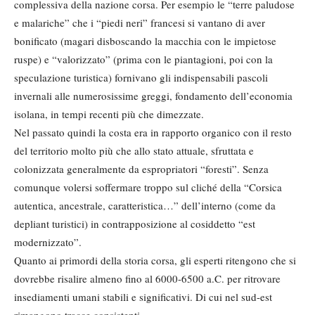
complessiva della nazione corsa. Per esempio le “terre paludose
e malariche” che i “piedi neri” francesi si vantano di aver
bonificato (magari disboscando la macchia con le impietose
ruspe) e “valorizzato” (prima con le piantagioni, poi con la
speculazione turistica) fornivano gli indispensabili pascoli
invernali alle numerosissime greggi, fondamento dell’economia
isolana, in tempi recenti più che dimezzate.
Nel passato quindi la costa era in rapporto organico con il resto
del territorio molto più che allo stato attuale, sfruttata e
colonizzata generalmente da espropriatori “foresti”. Senza
comunque volersi soffermare troppo sul cliché della “Corsica
autentica, ancestrale, caratteristica…” dell’interno (come da
depliant turistici) in contrapposizione al cosiddetto “est
modernizzato”.
Quanto ai primordi della storia corsa, gli esperti ritengono che si
dovrebbe risalire almeno fino al 6000-6500 a.C. per ritrovare
insediamenti umani stabili e significativi. Di cui nel sud-est