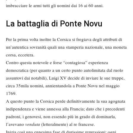
imbracciare le armi tutti gli uomini dai 16 ai 60 anni.
La battaglia di Ponte Novu
Per la prima volta inoltre la Corsica si fregiava degli attributi di
un’autentica sovranità quali una stamperia nazionale, una moneta
corsa, eccetera.
Contro questa notevole e forse “contagiosa” esperienza
democratica (per quanto a un certo punto autolimitata dal ruolo
assuntovi dai notabili), Luigi XV decide di inviare le sue truppe,
circa 35mila uomini, annientandola a Ponte Novu nel maggio
1769.
A questo punto la Corsica perde definitivamente la sua agognata
indipendenza e viene annessa alla Francia; dato che i precedenti
padroni, i genovesi, non essendo più in grado di dominarla,
l’avevano
venduta
(letteralmente) al re francese.
Inizia così una ennesima fase di durissime repressioni: ogni