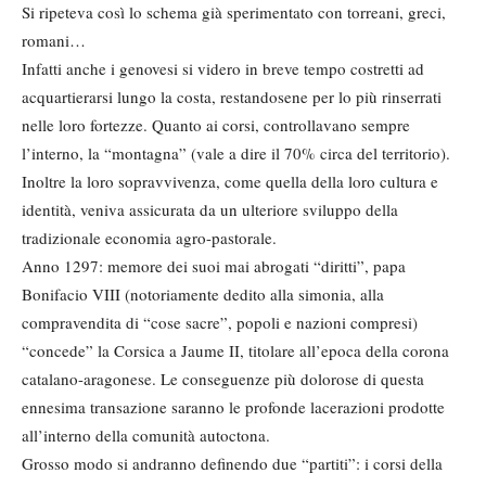
Si ripeteva così lo schema già sperimentato con torreani, greci,
romani…
Infatti anche i genovesi si videro in breve tempo costretti ad
acquartierarsi lungo la costa, restandosene per lo più rinserrati
nelle loro fortezze. Quanto ai corsi, controllavano sempre
l’interno, la “montagna” (vale a dire il 70% circa del territorio).
Inoltre la loro sopravvivenza, come quella della loro cultura e
identità, veniva assicurata da un ulteriore sviluppo della
tradizionale economia agro-pastorale.
Anno 1297: memore dei suoi mai abrogati “diritti”, papa
Bonifacio VIII (notoriamente dedito alla simonia, alla
compravendita di “cose sacre”, popoli e nazioni compresi)
“concede” la Corsica a Jaume II, titolare all’epoca della corona
catalano-aragonese. Le conseguenze più dolorose di questa
ennesima transazione saranno le profonde lacerazioni prodotte
all’interno della comunità autoctona.
Grosso modo si andranno definendo due “partiti”: i corsi della