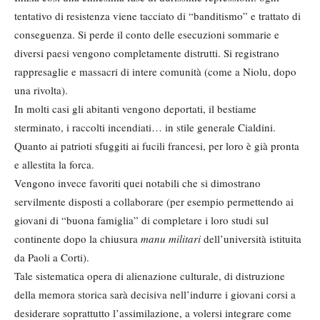
tentativo di resistenza viene tacciato di “banditismo” e trattato di
conseguenza. Si perde il conto delle esecuzioni sommarie e
diversi paesi vengono completamente distrutti. Si registrano
rappresaglie e massacri di intere comunità (come a Niolu, dopo
una rivolta).
In molti casi gli abitanti vengono deportati, il bestiame
sterminato, i raccolti incendiati… in stile generale Cialdini.
Quanto ai patrioti sfuggiti ai fucili francesi, per loro è già pronta
e allestita la forca.
Vengono invece favoriti quei notabili che si dimostrano
servilmente disposti a collaborare (per esempio permettendo ai
giovani di “buona famiglia” di completare i loro studi sul
continente dopo la chiusura
manu militari
dell’università istituita
da Paoli a Corti).
Tale sistematica opera di alienazione culturale, di distruzione
della memora storica sarà decisiva nell’indurre i giovani corsi a
desiderare soprattutto l’assimilazione, a volersi integrare come