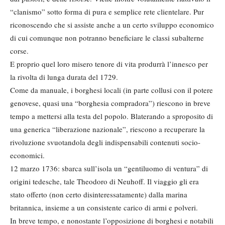
“clanismo” sotto forma di pura e semplice rete clientelare. Pur
riconoscendo che si assiste anche a un certo sviluppo economico
di cui comunque non potranno beneficiare le classi subalterne
corse.
E proprio quel loro misero tenore di vita produrrà l’innesco per
la rivolta di lunga durata del 1729.
Come da manuale, i borghesi locali (in parte collusi con il potere
genovese, quasi una “borghesia compradora”) riescono in breve
tempo a mettersi alla testa del popolo. Blaterando a sproposito di
una generica “liberazione nazionale”, riescono a recuperare la
rivoluzione svuotandola degli indispensabili contenuti socio-
economici.
12 marzo 1736: sbarca sull’isola un “gentiluomo di ventura” di
origini tedesche, tale Theodoro di Neuhoff. Il viaggio gli era
stato offerto (non certo disinteressatamente) dalla marina
britannica, insieme a un consistente carico di armi e polveri.
In breve tempo, e nonostante l’opposizione di borghesi e notabili