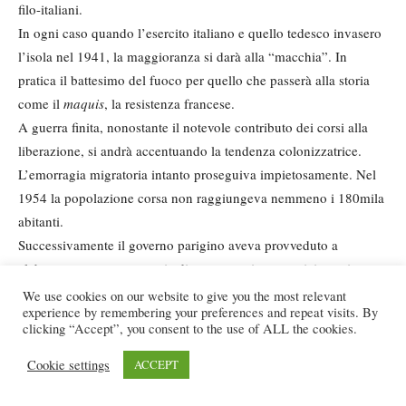
filo-italiani.
In ogni caso quando l’esercito italiano e quello tedesco invasero
l’isola nel 1941, la maggioranza si darà alla “macchia”. In
pratica il battesimo del fuoco per quello che passerà alla storia
come il
maquis
, la resistenza francese.
A guerra finita, nonostante il notevole contributo dei corsi alla
liberazione, si andrà accentuando la tendenza colonizzatrice.
L’emorragia migratoria intanto proseguiva impietosamente. Nel
1954 la popolazione corsa non raggiungeva nemmeno i 180mila
abitanti.
Successivamente il governo parigino aveva provveduto a
elaborare e varare una serie di programmi economici per risanare
l’economia corsa ormai in pieno sfacelo. Peccato che a trarne
We use cookies on our website to give you the most relevant
experience by remembering your preferences and repeat visits. By
maggior beneficio saranno i
pieds-noirs
(i “piedi neri”,
clicking “Accept”, you consent to the use of ALL the cookies.
classificati talvolta come “immigrati di lusso”) insediati nella
piana orientale e provenienti dalle colonie africane, Algeria in
Cookie settings
ACCEPT
particolare, che avevano riacquistato l’indipendenza.