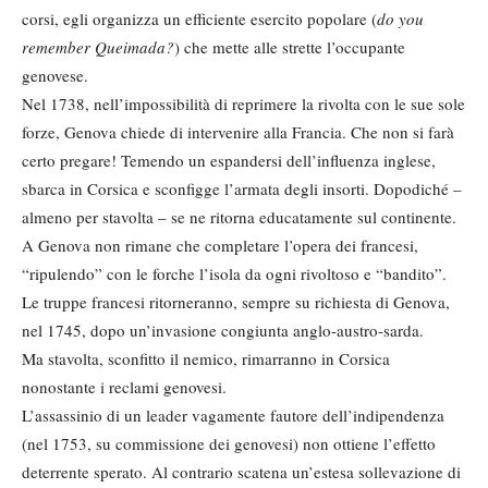
corsi, egli organizza un efficiente esercito popolare (
do you
remember Queimada?
) che mette alle strette l’occupante
genovese.
Nel 1738, nell’impossibilità di reprimere la rivolta con le sue sole
forze, Genova chiede di intervenire alla Francia. Che non si farà
certo pregare! Temendo un espandersi dell’influenza inglese,
sbarca in Corsica e sconfigge l’armata degli insorti. Dopodiché –
almeno per stavolta – se ne ritorna educatamente sul continente.
A Genova non rimane che completare l’opera dei francesi,
“ripulendo” con le forche l’isola da ogni rivoltoso e “bandito”.
Le truppe francesi ritorneranno, sempre su richiesta di Genova,
nel 1745, dopo un’invasione congiunta anglo-austro-sarda.
Ma stavolta, sconfitto il nemico, rimarranno in Corsica
nonostante i reclami genovesi.
L’assassinio di un leader vagamente fautore dell’indipendenza
(nel 1753, su commissione dei genovesi) non ottiene l’effetto
deterrente sperato. Al contrario scatena un’estesa sollevazione di