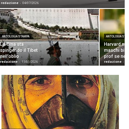
redazione
-
04/07/2026
ANTOLOGIA STAMPA
ANTOLOGIA STA
La Cina sta
Harvard no
spingendo il Tibet
maschi bianc
nell’oblio
prof se ne 
redazione
-
11/01/2026
redazione
-
31