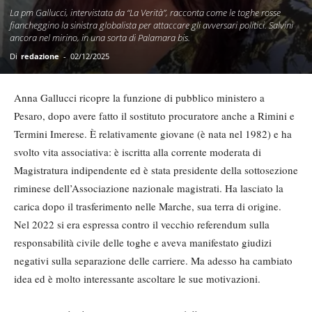
La pm Gallucci, intervistata da “La Verità”, racconta come le toghe rosse
fiancheggino la sinistra globalista per attaccare gli avversari politici. Salvini
ancora nel mirino, in una sorta di Palamara bis.
Di
redazione
-
02/12/2025
Anna Gallucci ricopre la funzione di pubblico ministero a
Pesaro, dopo avere fatto il sostituto procuratore anche a Rimini e
Termini Imerese. È relativamente giovane (è nata nel 1982) e ha
svolto vita associativa: è iscritta alla corrente moderata di
Magistratura indipendente ed è stata presidente della sottosezione
riminese dell’Associazione nazionale magistrati. Ha lasciato la
carica dopo il trasferimento nelle Marche, sua terra di origine.
Nel 2022 si era espressa contro il vecchio referendum sulla
responsabilità civile delle toghe e aveva manifestato giudizi
negativi sulla separazione delle carriere. Ma adesso ha cambiato
idea ed è molto interessante ascoltare le sue motivazioni.