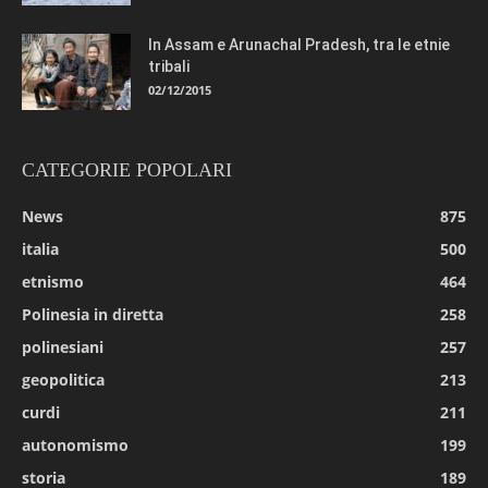
In Assam e Arunachal Pradesh, tra le etnie
tribali
02/12/2015
CATEGORIE POPOLARI
News
875
italia
500
etnismo
464
Polinesia in diretta
258
polinesiani
257
geopolitica
213
curdi
211
autonomismo
199
storia
189