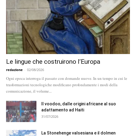
Le lingue che costruirono l’Europa
redazione
-
02/08/2026
Ogni epoca interroga il passato con domande nuove. In un tempo in cui le
trasformazioni tecnologiche modificano profondamente i modi della
comunicazione, il volume...
Il voodoo, dalle origini africane al suo
adattamento ad Haiti
31/07/2026
La Stonehenge valsesiana e il dolmen