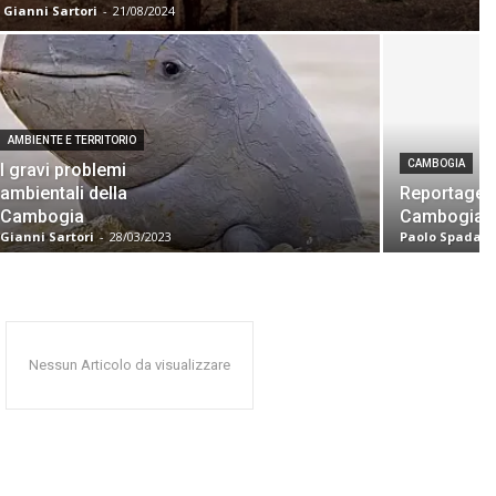
Gianni Sartori
-
21/08/2024
AMBIENTE E TERRITORIO
CAMBOGIA
I gravi problemi
ambientali della
Reportage
Cambogia
Cambogia
Gianni Sartori
-
28/03/2023
Paolo Spadaci
Nessun Articolo da visualizzare