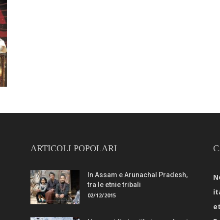
ARTICOLI POPOLARI
C
In Assam e Arunachal Pradesh,
N
tra le etnie tribali
it
02/12/2015
e