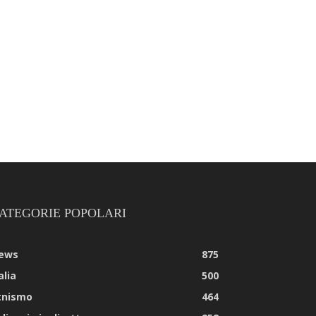
ATEGORIE POPOLARI
ews
875
alia
500
tnismo
464