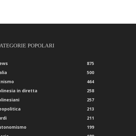
ATEGORIE POPOLARI
ews
875
alia
500
tnismo
464
linesia in diretta
258
olinesiani
257
eopolitica
213
urdi
211
utonomismo
199