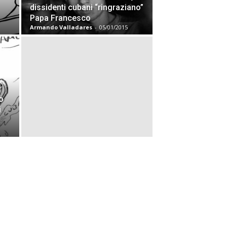
dissidenti cubani “ringraziano”
Papa Francesco
Armando Valladares
-
05/01/2015
o
i