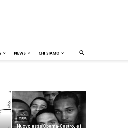
A
NEWS
CHI SIAMO
CUBA
Nuovo asse Obama-Castro, e i