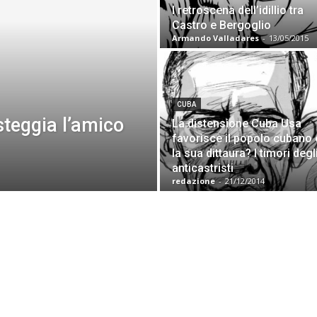
I retroscena dell’idillio tra
Castro e Bergoglio
Armando Valladares
-
13/05/2015
CUBA
steggia l’amico
La distensione Cuba Usa
favorisce il popolo cubano 
la sua dittaura? I timori degl
anticastristi
redazione
-
21/12/2014