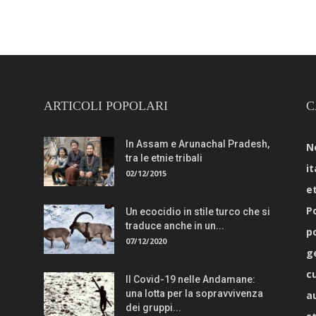
ARTICOLI POPOLARI
C
In Assam e Arunachal Pradesh,
N
tra le etnie tribali
it
02/12/2015
e
Po
Un ecocidio in stile turco che si
traduce anche in un...
p
07/12/2020
g
c
Il Covid-19 nelle Andamane:
una lotta per la sopravvivenza
a
dei gruppi...