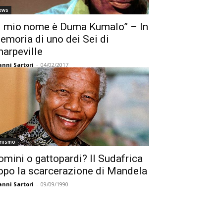
ews
Il mio nome è Duma Kumalo” – In
emoria di uno dei Sei di
harpeville
anni Sartori
-
04/02/2017
tnismo
omini o gattopardi? Il Sudafrica
opo la scarcerazione di Mandela
anni Sartori
-
09/09/1990