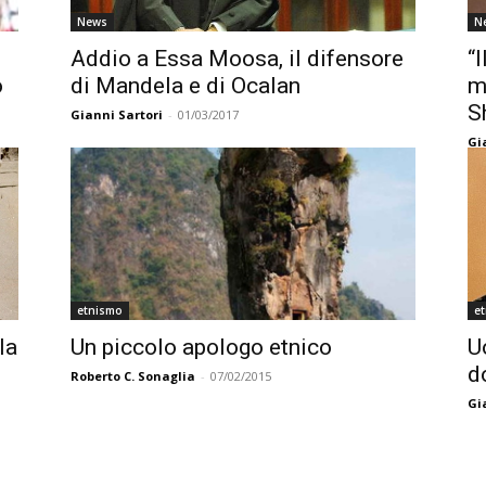
News
N
Addio a Essa Moosa, il difensore
“
o
di Mandela e di Ocalan
m
S
Gianni Sartori
-
01/03/2017
Gi
etnismo
e
la
Un piccolo apologo etnico
U
d
Roberto C. Sonaglia
-
07/02/2015
Gi