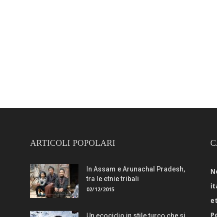
ARTICOLI POPOLARI
C
In Assam e Arunachal Pradesh,
N
tra le etnie tribali
it
02/12/2015
e
Po
Un ecocidio in stile turco che si