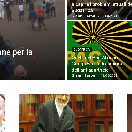
a capire i problemi attuali de
Sudafrica
Gianni Sartori
-
02/08/2021
e per la
SUDAFRICA
Quelli del Pan African
Congress: l’altra anima
dell’antiapartheid
Gianni Sartori
-
18/06/2021