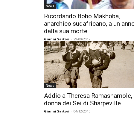
News
Ricordando Bobo Makhoba,
anarchico sudafricano, a un ann
dalla sua morte
Gianni Sartori
-
29/09/2017
News
Addio a Theresa Ramashamole, 
donna dei Sei di Sharpeville
Gianni Sartori
-
04/12/2015