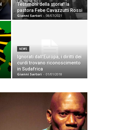
l
Testimoni della storia: la
pastora Febe Cavazzutti Rossi
Gianni Sartori
-
08/07/2021
NEWS
Ignorati dall’Europa, i diritti dei
curdi trovano riconoscimento
in Sudafrica
Gianni Sartori
-
01/01/2018