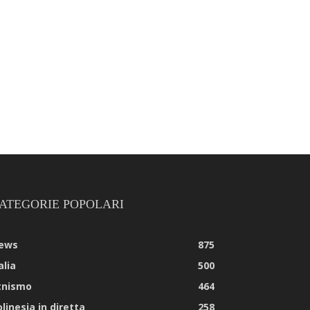
ATEGORIE POPOLARI
ews
875
alia
500
tnismo
464
linesia in diretta
258