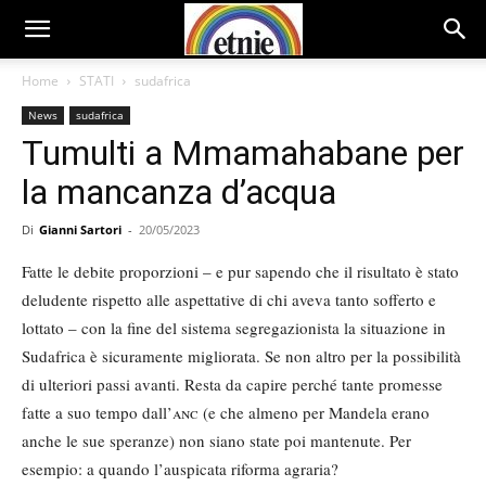
Home
STATI
sudafrica
News
sudafrica
Tumulti a Mmamahabane per
la mancanza d’acqua
Di
Gianni Sartori
-
20/05/2023
Fatte le debite proporzioni – e pur sapendo che il risultato è stato
deludente rispetto alle aspettative di chi aveva tanto sofferto e
lottato – con la fine del sistema segregazionista la situazione in
Sudafrica è sicuramente migliorata. Se non altro per la possibilità
di ulteriori passi avanti. Resta da capire perché tante promesse
fatte a suo tempo dall’
anc
(e che almeno per Mandela erano
anche le sue speranze) non siano state poi mantenute. Per
esempio: a quando l’auspicata riforma agraria?