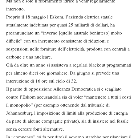
Ma non è solo il rifornimento idrico a venir regolarmente
interrotto.
Proprio il 18 maggio l’Eskom, l’azienda elettrica statale
attualmente indebitata per quasi 25 miliardi di dollari, ha
preannunciato un “inverno [quello australe beninteso] molto
difficile” con un incremento consistente di riduzioni e
sospensioni nelle forniture dell’elettricità, prodotta con centrali a
carbone e una nucleare.
Già da oltre un anno si assisteva a regolari blackout programmati
per almeno dieci ore giornaliere. Da giugno si prevede una
interruzione di 16 ore sul ciclo di 32.
Il partito di opposizione Alleanza Democratica si è scagliato
contro l’Eskom accusandola sia di voler “mantenere a tutti i costi
il monopolio” (per esempio ottenendo dal tribunale di
Johannesburg l’imposizione di limiti alla produzione di energia
da parte di alcune compagnie private), sia di insistere nel fossile
senza cercare fonti alternative.
In “compenso” (si fa per dire) il governo starebbe per rilanciare il