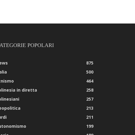
ATEGORIE POPOLARI
ews
875
alia
500
tnismo
464
linesia in diretta
258
olinesiani
257
eopolitica
213
urdi
211
utonomismo
199