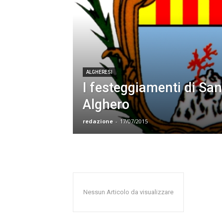
ALGHERESI
I festeggiamenti di Sa
Alghero
redazione
-
17/07/2015
Nessun Articolo da visualizzare