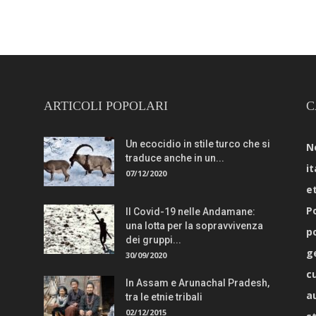
ARTICOLI POPOLARI
C
Un ecocidio in stile turco che si
N
traduce anche in un...
it
07/12/2020
e
Po
Il Covid-19 nelle Andamane:
una lotta per la sopravvivenza
p
dei gruppi...
g
30/09/2020
c
In Assam e Arunachal Pradesh,
a
tra le etnie tribali
02/12/2015