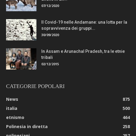
07/12/2020
Il Covid-19 nelle Andamane: una lotta per la
sopravvivenza dei gruppi...
30/09/2020
In Assam e Arunachal Pradesh, tra le etnie
tribali
02/12/2015
CATEGORIE POPOLARI
News
875
italia
500
etnismo
464
Polinesia in diretta
258
polinesiani
257