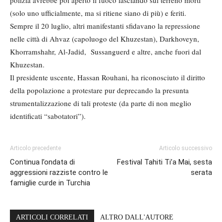
polizia avrebbe poi aperto il fuoco lasciando sul terreno morti
(solo uno ufficialmente, ma si ritiene siano di più) e feriti.
Sempre il 20 luglio, altri manifestanti sfidavano la repressione
nelle città di Ahvaz (capoluogo del Khuzestan), Darkhoveyn,
Khorramshahr, Al-Jadid, Sussanguerd e altre, anche fuori dal
Khuzestan.
Il presidente uscente, Hassan Rouhani, ha riconosciuto il diritto
della popolazione a protestare pur deprecando la presunta
strumentalizzazione di tali proteste (da parte di non meglio
identificati “sabotatori”).
Articolo precedente
Articolo successivo
Continua l’ondata di
Festival Tahiti Ti’a Mai, sesta
aggressioni razziste contro le
serata
famiglie curde in Turchia
ARTICOLI CORRELATI
ALTRO DALL'AUTORE