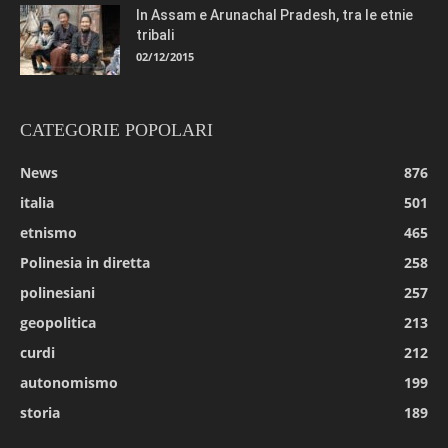
In Assam e Arunachal Pradesh, tra le etnie
tribali
02/12/2015
CATEGORIE POPOLARI
News
876
italia
501
etnismo
465
Polinesia in diretta
258
polinesiani
257
geopolitica
213
curdi
212
autonomismo
199
storia
189