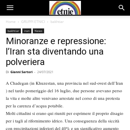
Home
GRUPPI ETNICI
bakhtiar
bakhtiar
iran
News
Minoranze e repressione:
l’Iran sta diventando una
polveriera
Di
Gianni Sartori
-
24/07/2021
A Chadegan (in Khuzestan, una provincia nel sud-ovest dell’Iran
) nel tardo pomeriggio del 16 luglio, due persone avevano perso
la vita e molte altre venivano arrestate nel corso di una protesta
per la carenza d’acqua potabile.
Molti cittadini si erano qui riuniti per esprimere il proprio disagio
per i tagli al rifornimento idrico. Una conseguenza della siccità
con precipitazioni inferiori del 40% e un significativo aumento