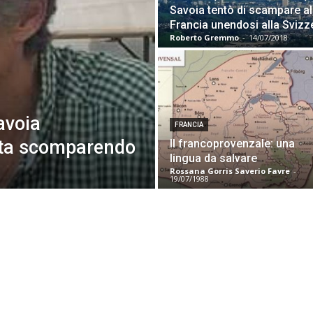
Savoia tentò di scampare al
Francia unendosi alla Svizz
Roberto Gremmo
-
14/07/2018
avoia
FRANCIA
 sta scomparendo
Il francoprovenzale: una
lingua da salvare
Rossana Gorris Saverio Favre
-
19/07/1988