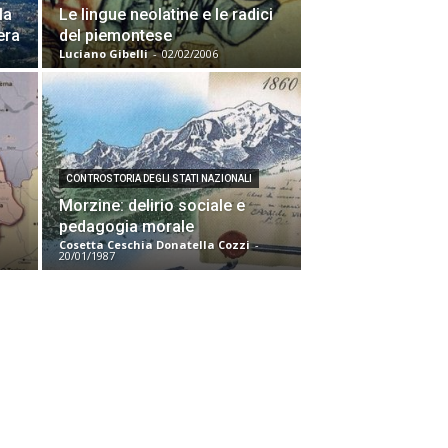
la
Le lingue neolatine e le radici
era
del piemontese
Luciano Gibelli
-
02/02/2006
CONTROSTORIA DEGLI STATI NAZIONALI
Morzine: delirio sociale e
pedagogia morale
Cosetta Ceschia Donatella Cozzi
-
20/01/1987