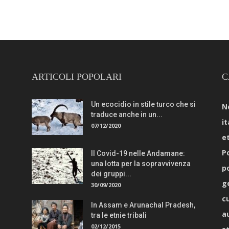
ARTICOLI POPOLARI
C
Un ecocidio in stile turco che si
N
traduce anche in un...
it
07/12/2020
e
Po
Il Covid-19 nelle Andamane:
una lotta per la sopravvivenza
p
dei gruppi...
g
30/09/2020
c
In Assam e Arunachal Pradesh,
a
tra le etnie tribali
02/12/2015