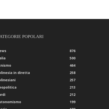
ATEGORIE POPOLARI
ews
876
alia
500
tnismo
464
linesia in diretta
258
olinesiani
257
eopolitica
213
urdi
212
utonomismo
199