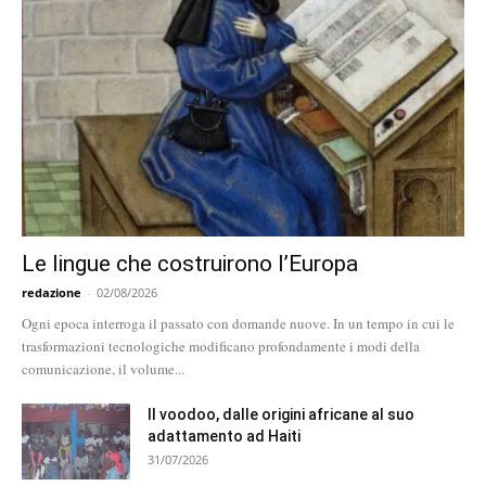
Le lingue che costruirono l’Europa
redazione
-
02/08/2026
Ogni epoca interroga il passato con domande nuove. In un tempo in cui le
trasformazioni tecnologiche modificano profondamente i modi della
comunicazione, il volume...
Il voodoo, dalle origini africane al suo
adattamento ad Haiti
31/07/2026