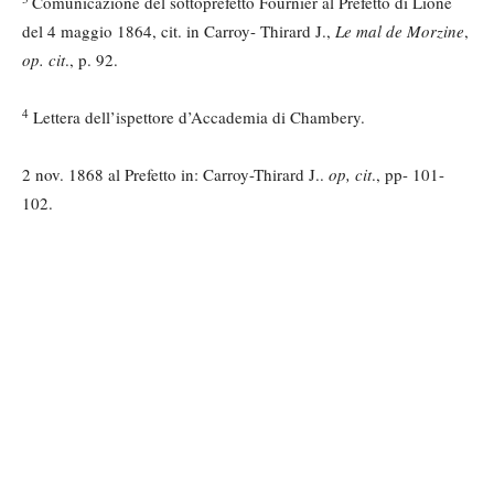
Comunicazione del sottoprefetto Fournier al Prefetto di Lione
del 4 maggio 1864, cit. in Carroy- Thirard J.,
Le mal de Morzine
,
op. cit
., p. 92.
4
Lettera dell’ispettore d’Accademia di Chambery.
2 nov. 1868 al Prefetto in: Carroy-Thirard J..
op, cit
., pp- 101-
102.