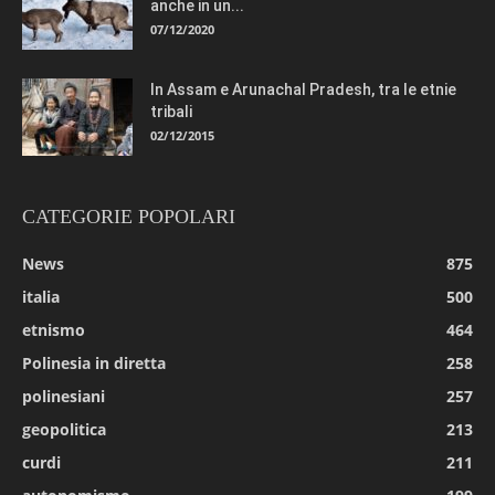
anche in un...
07/12/2020
In Assam e Arunachal Pradesh, tra le etnie
tribali
02/12/2015
CATEGORIE POPOLARI
News
875
italia
500
etnismo
464
Polinesia in diretta
258
polinesiani
257
geopolitica
213
curdi
211