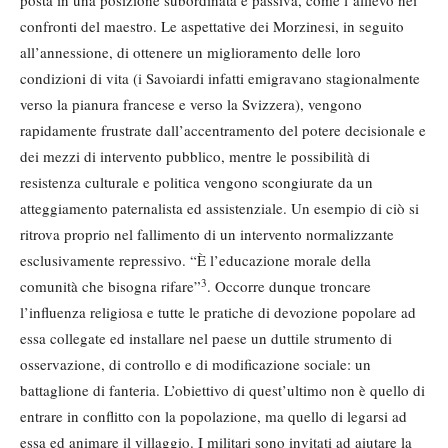
posta in una posizione subordinata e passiva, come l’allievo nei
confronti del maestro. Le aspettative dei Morzinesi, in seguito
all’annessione, di ottenere un miglioramento delle loro
condizioni di vita (i Savoiardi infatti emigravano stagionalmente
verso la pianura francese e verso la Svizzera), vengono
rapidamente frustrate dall’accentramento del potere decisionale e
dei mezzi di intervento pubblico, mentre le possibilità di
resistenza culturale e politica vengono scongiurate da un
atteggiamento paternalista ed assistenziale. Un esempio di ciò si
ritrova proprio nel fallimento di un intervento normalizzante
esclusivamente repressivo. “È l’educazione morale della
3
comunità che bisogna rifare”
. Occorre dunque troncare
l’influenza religiosa e tutte le pratiche di devozione popolare ad
essa collegate ed installare nel paese un duttile strumento di
osservazione, di controllo e di modificazione sociale: un
battaglione di fanteria. L’obiettivo di quest’ultimo non è quello di
entrare in conflitto con la popolazione, ma quello di legarsi ad
essa ed animare il villaggio. I militari sono invitati ad aiutare la