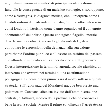
negli strani fenomeni manifestati principalmente da donne e
fanciulle le conseguenze di un malefico sortilegio, si sovrappone,
come a Verzegnis, la diagnosi medica, che li interpreta come i
terribili sintomi dell’isterodemonopatia, termine ottocentesco in
cui si fondono l’isterismo come danno organico ed il contenuto
“demoniaco” del delirio. Questo contagioso flagello “morale”
deve la sua pericolosità, secondo gli alienisti delegati a
controllare le espressioni della devianza, alla sua azione
perturbante l’ordine pubblico e all’essere un residuo del passato
che affonda le sue radici nella superstizione e nell’ignoranza.
Questa interpretazione in termini di anomia sociale giustifica un
intervento che avverrà nei termini di una acculturazione
pedagogica. Educare e non punire sarà il motto sotteso a questa
strategia. Sull’ignoranza dei Morzinesi nacque ben presto una
polemica tra Constans, alienista inviato dall’amministrazione
centrale, e Arthaud, medico della provincia che ne conosceva
bene la realtà sociale. Mentre il primo sottolineava l’arretratezza