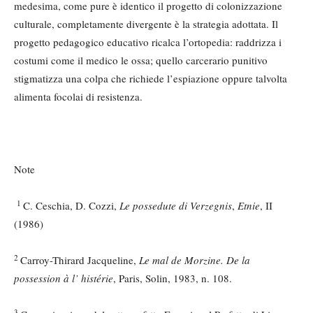
medesima, come pure è identico il progetto di colonizzazione
culturale, completamente divergente è la strategia adottata. Il
progetto pedagogico educativo ricalca l’ortopedia: raddrizza i
costumi come il medico le ossa; quello carcerario punitivo
stigmatizza una colpa che richiede l’espiazione oppure talvolta
alimenta focolai di resistenza.
Note
1
C. Ceschia, D. Cozzi,
Le possedute di Verzegnis
,
Etnie
, II
(1986)
2
Carroy-Thirard Jacqueline,
Le mal de Morzine. De la
possession à l’ histérie
, Paris, Solin, 1983, n. 108.
3