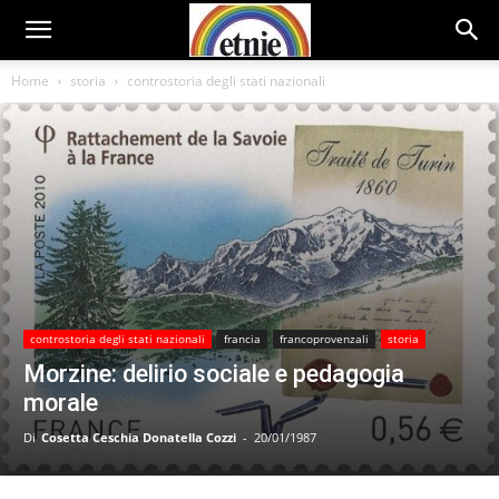
Home
storia
controstoria degli stati nazionali
controstoria degli stati nazionali
francia
francoprovenzali
storia
Morzine: delirio sociale e pedagogia
morale
Di
Cosetta Ceschia Donatella Cozzi
-
20/01/1987