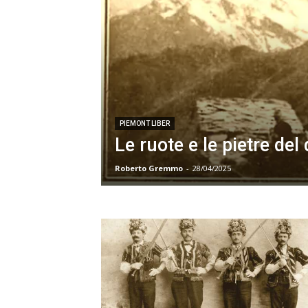
PIEMONT LIBER
Le ruote e le pietre del
Roberto Gremmo
-
28/04/2025