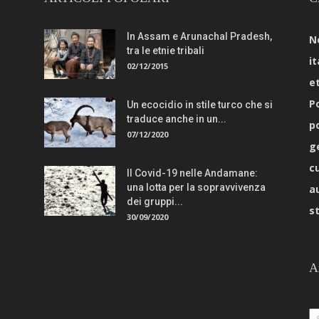
In Assam e Arunachal Pradesh,
N
tra le etnie tribali
it
02/12/2015
e
Po
Un ecocidio in stile turco che si
traduce anche in un...
p
07/12/2020
g
c
Il Covid-19 nelle Andamane:
una lotta per la sopravvivenza
a
dei gruppi...
s
30/09/2020
A
Ar