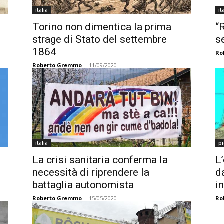
italia
it
Torino non dimentica la prima
“
strage di Stato del settembre
s
1864
Ro
Roberto Gremmo
-
11/09/2020
italia
pi
La crisi sanitaria conferma la
L
necessità di riprendere la
d
battaglia autonomista
i
Roberto Gremmo
-
15/05/2020
Ro