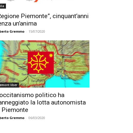
alia
Regione Piemonte”, cinquant’anni
enza un’anima
berto Gremmo
-
15/07/2020
emont liber
’occitanismo politico ha
anneggiato la lotta autonomista
n Piemonte
berto Gremmo
-
06/03/2020