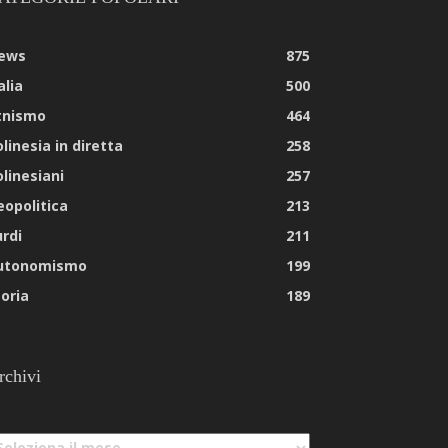
ews
875
alia
500
tnismo
464
linesia in diretta
258
olinesiani
257
eopolitica
213
urdi
211
utonomismo
199
toria
189
rchivi
chivi