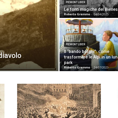
PIEMONT LIBER
Le fonti magiche del Bielle
Roberto Gremmo
-
04/04/2025
PIEMONT LIBER
Il “bando borghi”: come
 diavolo
trasformare le Alpi in un lun
park
Roberto Gremmo
-
24/07/2023