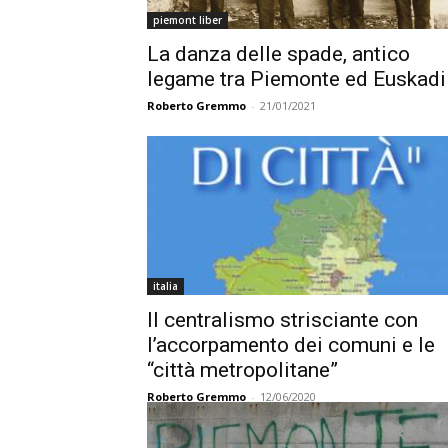
piemont liber
La danza delle spade, antico
legame tra Piemonte ed Euskadi
Roberto Gremmo
-
21/01/2021
italia
Il centralismo strisciante con
l’accorpamento dei comuni e le
“città metropolitane”
Roberto Gremmo
-
12/06/2020