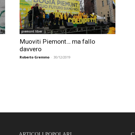
piemont liber
Muoviti Piemont… ma fallo
davvero
Roberto Gremmo
-
30/12/2019
ARTICOLI POPOLARI
C