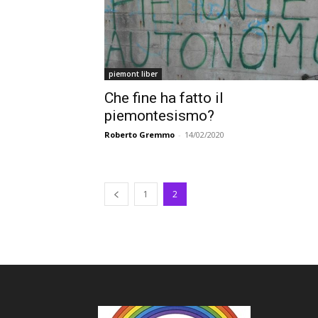
piemont liber
Che fine ha fatto il
piemontesismo?
Roberto Gremmo
-
14/02/2020
1
2