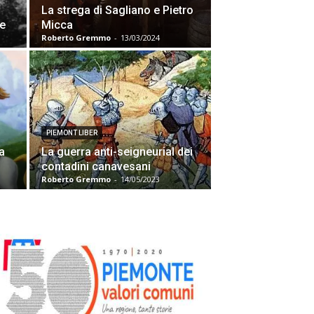
La strega di Sagliano e Pietro
se
Micca
Roberto Gremmo
-
13/03/2024
PIEMONT LIBER
a
La guerra anti-seigneurial dei
contadini canavesani
Roberto Gremmo
-
14/05/2023