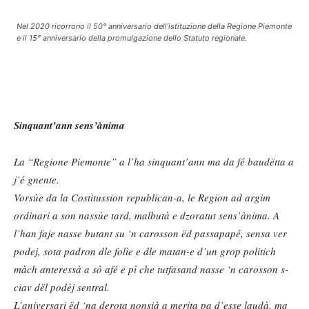
Nel 2020 ricorrono il 50° anniversario dell’istituzione della Regione Piemonte
e il 15° anniversario della promulgazione dello Statuto regionale.
Sinquant’ann sens’ànima
La “Regione Piemonte” a l’ha sinquant’ann ma da fé baudëtta a
j’é gnente.
Vorsùe da la Costitussion republican-a, le Region ad argim
ordinari a son nassùe tard, malbutà e dzoratut sens’ànima. A
l’han faje nasse butant su ‘n carosson ëd passapapé, sensa ver
podej, sota padron dle folìe e dle matan-e d’un grop politich
màch anteressà a sò afé e pì che tutfasand nasse ‘n carosson s-
ciav dël podèj sentral.
L’aniversari ëd ‘na derota nonsià a merita pa d’esse laudà, ma