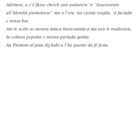
Adritura, a s’é fàsse cheich ann andarera ‘n “Assessorato
all’Identità piemontese” ma a l’era ‘na cassia veujda, ‘d faciada
e sensa but.
Ant le scòle as mostra minca baravantan-a ma nen le tradission,
la coltura popolar e nòstra parlada genìta.
An Piemont al pian dij babi a l’ha gnente da fé festa.