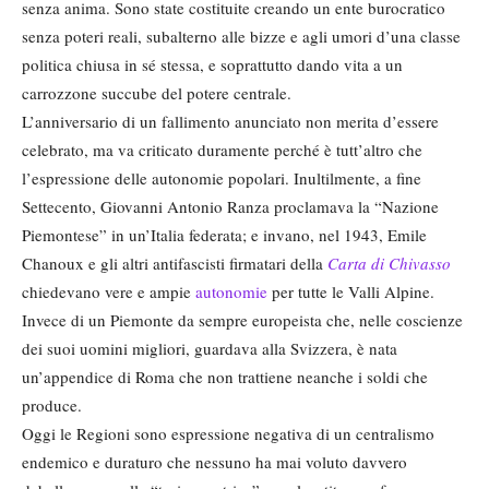
senza anima. Sono state costituite creando un ente burocratico
senza poteri reali, subalterno alle bizze e agli umori d’una classe
politica chiusa in sé stessa, e soprattutto dando vita a un
carrozzone succube del potere centrale.
L’anniversario di un fallimento anunciato non merita d’essere
celebrato, ma va criticato duramente perché è tutt’altro che
l’espressione delle autonomie popolari. Inultilmente, a fine
Settecento, Giovanni Antonio Ranza proclamava la “Nazione
Piemontese” in un’Italia federata; e invano, nel 1943, Emile
Chanoux e gli altri antifascisti firmatari della
Carta di Chivasso
chiedevano vere e ampie
autonomie
per tutte le Valli Alpine.
Invece di un Piemonte da sempre europeista che, nelle coscienze
dei suoi uomini migliori, guardava alla Svizzera, è nata
un’appendice di Roma che non trattiene neanche i soldi che
produce.
Oggi le Regioni sono espressione negativa di un centralismo
endemico e duraturo che nessuno ha mai voluto davvero