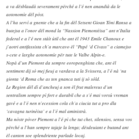
a va dësblaudà severament përché a l’é nen anandià da le
aotonomìe dël pòst.
A l’ha servì a gnente che a la fin dël Setsent Gioan Tòni Ransa a
butejsa a l’onor dël mond la “Nassion Piemontèisa” ant n’Italia
federal e a l’é nen stàìt ùtil che ant ël 1943 Emile Chanoux e
j’aotri antifassista ch’a marcavo ël “Papé ‘d Civass” a ciamejso
s-cete e larghe aotonomìe për tute le Valbe Alpin-e.
Nopà d’un Piemont da sempre eoropenghista che, ant ël
sentiment dij sò mej fieuj a vardava a la Svissera, a l’é nà ‘na
gionta ‘d Roma che as ten gnanca tuti ij sò sòld.
Le Region dël dì d’ancheuj a son ël frut malereus d’un
sentralism sempre pì fort e durabil che a s’é mai vorsù vreman
gavé e a l’é nen n’ecession cola ch’a ciucia tut a pro dla
‘cavagna turinèisa’ e a l’é mal aministrà.
Ma nòstr pòver Piemont a l’é pì che tut chet, silensios, sensa vos
përché a l’han sempre tajaje la lenga; dësdeuiant e butand ant
ël canton soe splendriente parlade locaj.