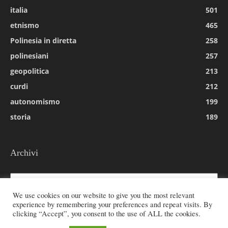
italia
501
etnismo
465
Polinesia in diretta
258
polinesiani
257
geopolitica
213
curdi
212
autonomismo
199
storia
189
Archivi
Archivi
We use cookies on our website to give you the most relevant
experience by remembering your preferences and repeat visits. By
clicking “Accept”, you consent to the use of ALL the cookies.