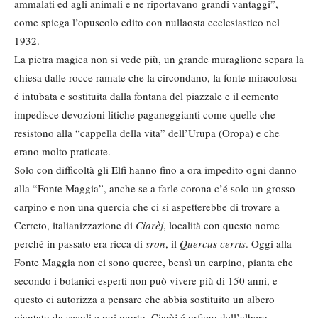
ammalati ed agli animali e ne riportavano grandi vantaggi”,
come spiega l’opuscolo edito con nullaosta ecclesiastico nel
1932.
La pietra magica non si vede più, un grande muraglione separa la
chiesa dalle rocce ramate che la circondano, la fonte miracolosa
é intubata e sostituita dalla fontana del piazzale e il cemento
impedisce devozioni litiche paganeggianti come quelle che
resistono alla “cappella della vita” dell’Urupa (Oropa) e che
erano molto praticate.
Solo con difficoltà gli Elfi hanno fino a ora impedito ogni danno
alla “Fonte Maggia”, anche se a farle corona c’é solo un grosso
carpino e non una quercia che ci si aspetterebbe di trovare a
Cerreto, italianizzazione di
Ciarèj
, località con questo nome
perché in passato era ricca di
sron
, il
Quercus cerris
. Oggi alla
Fonte Maggia non ci sono querce, bensì un carpino, pianta che
secondo i botanici esperti non può vivere più di 150 anni, e
questo ci autorizza a pensare che abbia sostituito un albero
piantato da secoli e poi morto. Ciarèj é orfano dell’albero