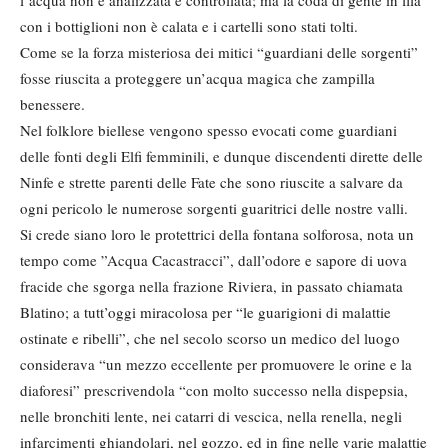
l’acqua non è analizzata e controllata; ma la coda di gente in fila
con i bottiglioni non è calata e i cartelli sono stati tolti.
Come se la forza misteriosa dei mitici “guardiani delle sorgenti”
fosse riuscita a proteggere un’acqua magica che zampilla
benessere.
Nel folklore biellese vengono spesso evocati come guardiani
delle fonti degli Elfi femminili, e dunque discendenti dirette delle
Ninfe e strette parenti delle Fate che sono riuscite a salvare da
ogni pericolo le numerose sorgenti guaritrici delle nostre valli.
Si crede siano loro le protettrici della fontana solforosa, nota un
tempo come ”Acqua Cacastracci”, dall’odore e sapore di uova
fracide che sgorga nella frazione Riviera, in passato chiamata
Blatino; a tutt’oggi miracolosa per “le guarigioni di malattie
ostinate e ribelli”, che nel secolo scorso un medico del luogo
considerava “un mezzo eccellente per promuovere le orine e la
diaforesi” prescrivendola “con molto successo nella dispepsia,
nelle bronchiti lente, nei catarri di vescica, nella renella, negli
infarcimenti ghiandolari, nel gozzo, ed in fine nelle varie malattie