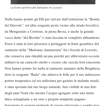
La fonte salvifica del Santuario di Lozzolo.
Nulla hanno potuto gli Elfi per salvare dall’ostruzione la “Bonda
del Diavolo”, un’altra sorgente posta vicino alla strada boschiva
da Mongrando a Cerrione, in piena Bessa, e anche la grande
vasca detta “del Bochin” é stata lasciata in completo abbandono.
Forse é stata la loro presenza a proteggere la fonte guaritrice del
santuario della “Madonna Annunziata” fra i boschi di Lozzolo,
che conserva una ritualità arcana perché per abbeverarsi occorre
infilarsi in un cunicolo stretto e oscuro che suscita forti emozioni.
Non hanno potuto far nulla al santuario mariano della Brughiera,
dove la sorgente “Rada” che attirava le folle per il suo indiscusso
potere terapeutico ed era utilissima per guarire le malattie renali,
é stata spostata dal suo luogo naturale, ben visibile in una foto
degli anni Venti che mostra l’acqua sgorgare sotto una lastra
litica somigliante a un vero e proprio tempietto pagano.
Ignoriamo le ragioni profonde di questo intervento a gamba tesa