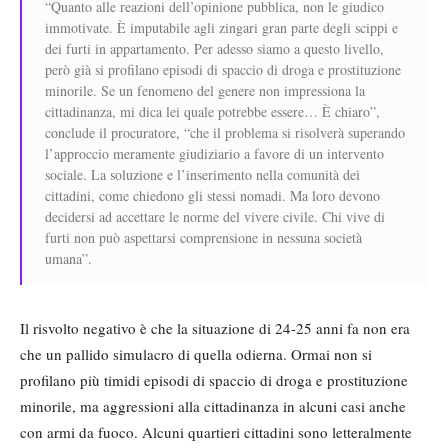
“Quanto alle reazioni dell’opinione pubblica, non le giudico
immotivate. È imputabile agli zingari gran parte degli scippi e
dei furti in appartamento. Per adesso siamo a questo livello,
però già si profilano episodi di spaccio di droga e prostituzione
minorile. Se un fenomeno del genere non impressiona la
cittadinanza, mi dica lei quale potrebbe essere… È chiaro”,
conclude il procuratore, “che il problema si risolverà superando
l’approccio meramente giudiziario a favore di un intervento
sociale. La soluzione e l’inserimento nella comunità dei
cittadini, come chiedono gli stessi nomadi. Ma loro devono
decidersi ad accettare le norme del vivere civile. Chi vive di
furti non può aspettarsi comprensione in nessuna società
umana”.
Il risvolto negativo è che la situazione di 24-25 anni fa non era
che un pallido simulacro di quella odierna. Ormai non si
profilano più timidi episodi di spaccio di droga e prostituzione
minorile, ma aggressioni alla cittadinanza in alcuni casi anche
con armi da fuoco. Alcuni quartieri cittadini sono letteralmente