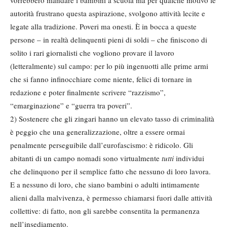
vorrebbero mandare i bambini a scuola ma per qualche motivo le
autorità frustrano questa aspirazione, svolgono attività lecite e
legate alla tradizione. Poveri ma onesti. È in bocca a queste
persone – in realtà delinquenti pieni di soldi – che finiscono di
solito i rari giornalisti che vogliono provare il lavoro
(letteralmente) sul campo: per lo più ingenuotti alle prime armi
che si fanno infinocchiare come niente, felici di tornare in
redazione e poter finalmente scrivere “razzismo”,
“emarginazione” e “guerra tra poveri”.
2) Sostenere che gli zingari hanno un elevato tasso di criminalità
è peggio che una generalizzazione, oltre a essere ormai
penalmente perseguibile dall’eurofascismo: è ridicolo. Gli
abitanti di un campo nomadi sono virtualmente
tutti
individui
che delinquono per il semplice fatto che nessuno di loro lavora.
E a nessuno di loro, che siano bambini o adulti intimamente
alieni dalla malvivenza, è permesso chiamarsi fuori dalle attività
collettive: di fatto, non gli sarebbe consentita la permanenza
nell’insediamento.