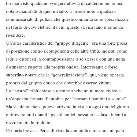
ho mai visto qualcuno svolgere attività di calderaio né ho mai
notato manufatti di quel metallo. È invece noto a qualsiasi
commissariato di polizia che queste comunità sono specializzate
nel furto di cavi elettrici da cui, questo sì, ricavano il rame da
rivendere.
Un’altra caratteristica del “gruppo dirigente” era una forte presa
di posizione contro i componenti delle altre tribù, indicati come
ladri e disonesti in contrapposizione a sé stessi e con una netta
distinzione rispetto alla propria onestà. Interessante e forse
superfluo notare che la “generalizzazione”, qui, viene operata
proprio dal gruppo etnico che dovrebbe esserne vittima.
La “nostra” tribù chiese e ottenne anche un numero civico e
un’apposita fermata d’autobus per “portare i bambini a scuola”.
Ma sia detto che si poteva arrivare in visita a ogni ora del giorno
e ritrovare tutti quanti i piccoli amici, nessuno escluso, intenti a
razzolare tra le roulotte.
Per farla breve… Persa di vista la comunità e trascorsi un paio