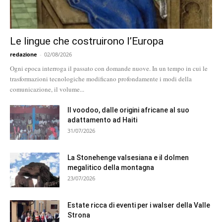
Le lingue che costruirono l’Europa
redazione
-
02/08/2026
Ogni epoca interroga il passato con domande nuove. In un tempo in cui le
trasformazioni tecnologiche modificano profondamente i modi della
comunicazione, il volume...
Il voodoo, dalle origini africane al suo
adattamento ad Haiti
31/07/2026
La Stonehenge valsesiana e il dolmen
megalitico della montagna
23/07/2026
Estate ricca di eventi per i walser della Valle
Strona