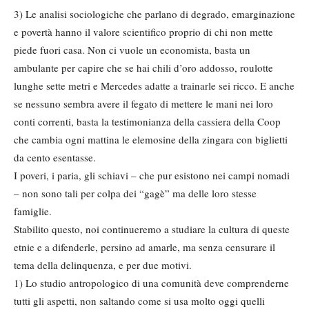
3) Le analisi sociologiche che parlano di degrado, emarginazione
e povertà hanno il valore scientifico proprio di chi non mette
piede fuori casa. Non ci vuole un economista, basta un
ambulante per capire che se hai chili d’oro addosso, roulotte
lunghe sette metri e Mercedes adatte a trainarle sei ricco. E anche
se nessuno sembra avere il fegato di mettere le mani nei loro
conti correnti, basta la testimonianza della cassiera della Coop
che cambia ogni mattina le elemosine della zingara con biglietti
da cento esentasse.
I poveri, i paria, gli schiavi – che pur esistono nei campi nomadi
– non sono tali per colpa dei “gagè” ma delle loro stesse
famiglie.
Stabilito questo, noi continueremo a studiare la cultura di queste
etnie e a difenderle, persino ad amarle, ma senza censurare il
tema della delinquenza, e per due motivi.
1) Lo studio antropologico di una comunità deve comprenderne
tutti gli aspetti, non saltando come si usa molto oggi quelli