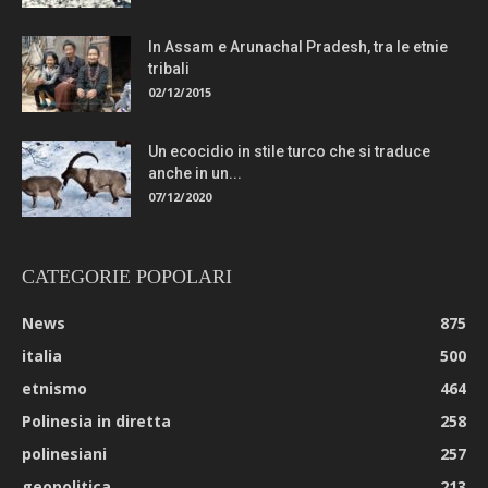
In Assam e Arunachal Pradesh, tra le etnie
tribali
02/12/2015
Un ecocidio in stile turco che si traduce
anche in un...
07/12/2020
CATEGORIE POPOLARI
News
875
italia
500
etnismo
464
Polinesia in diretta
258
polinesiani
257
geopolitica
213