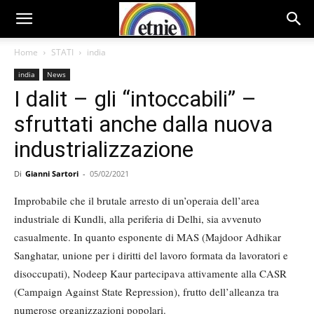
Home
STATI
india
india
News
I dalit – gli “intoccabili” –
sfruttati anche dalla nuova
industrializzazione
Di
Gianni Sartori
-
05/02/2021
Improbabile che il brutale arresto di un’operaia dell’area
industriale di Kundli, alla periferia di Delhi, sia avvenuto
casualmente. In quanto esponente di MAS (Majdoor Adhikar
Sanghatar, unione per i diritti del lavoro formata da lavoratori e
disoccupati), Nodeep Kaur partecipava attivamente alla CASR
(Campaign Against State Repression), frutto dell’alleanza tra
numerose organizzazioni popolari.