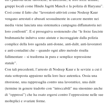
gruppi locali come Hindu Jagriti Manch e la polizia di Haryana”.
Così come il fatto che “lavoratori-attivisti come Nodeep Kaur
vengano arrestati e abusati sessualmente in carcere mentre nei
media viene lanciata una sistematica campagna diffamatoria nei
loro confronti”. E si proseguiva sostenendo che “le forze fasciste
brahmaniche indutva sono aiutate e incoraggiate dalla polizia
complice della loro agenda anti-donne, anti-dalit, anti-lavoratori
e anti-contadini che – quando ogni altro metodo risulta
fallimentare – si trasforma in pura e semplice repressione
statale”.
Con tali precedenti, l’arresto di Nodeep Kaur e le sevizie a cui è
stata sottoposta appaiono nella loro luce autentica. Ossia una
ritorsione, una rappresaglia contro una lavoratrice, una dalit
(termine in genere tradotto con “intoccabili” ma sinonimo anche
di “oppressi”) che ha osato ergersi contro l’oppressione nelle sue
molteplici e svariate forme.