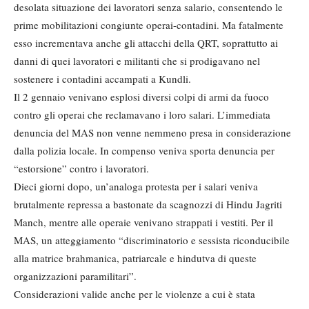
desolata situazione dei lavoratori senza salario, consentendo le
prime mobilitazioni congiunte operai-contadini. Ma fatalmente
esso incrementava anche gli attacchi della QRT, soprattutto ai
danni di quei lavoratori e militanti che si prodigavano nel
sostenere i contadini accampati a Kundli.
Il 2 gennaio venivano esplosi diversi colpi di armi da fuoco
contro gli operai che reclamavano i loro salari. L’immediata
denuncia del MAS non venne nemmeno presa in considerazione
dalla polizia locale. In compenso veniva sporta denuncia per
“estorsione” contro i lavoratori.
Dieci giorni dopo, un’analoga protesta per i salari veniva
brutalmente repressa a bastonate da scagnozzi di Hindu Jagriti
Manch, mentre alle operaie venivano strappati i vestiti. Per il
MAS, un atteggiamento “discriminatorio e sessista riconducibile
alla matrice brahmanica, patriarcale e hindutva di queste
organizzazioni paramilitari”.
Considerazioni valide anche per le violenze a cui è stata