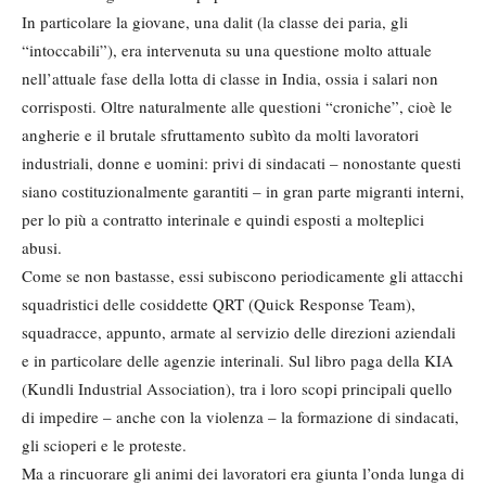
In particolare la giovane, una dalit (la classe dei paria, gli
“intoccabili”), era intervenuta su una questione molto attuale
nell’attuale fase della lotta di classe in India, ossia i salari non
corrisposti. Oltre naturalmente alle questioni “croniche”, cioè le
angherie e il brutale sfruttamento subìto da molti lavoratori
industriali, donne e uomini: privi di sindacati – nonostante questi
siano costituzionalmente garantiti – in gran parte migranti interni,
per lo più a contratto interinale e quindi esposti a molteplici
abusi.
Come se non bastasse, essi subiscono periodicamente gli attacchi
squadristici delle cosiddette QRT (Quick Response Team),
squadracce, appunto, armate al servizio delle direzioni aziendali
e in particolare delle agenzie interinali. Sul libro paga della KIA
(Kundli Industrial Association), tra i loro scopi principali quello
di impedire – anche con la violenza – la formazione di sindacati,
gli scioperi e le proteste.
Ma a rincuorare gli animi dei lavoratori era giunta l’onda lunga di