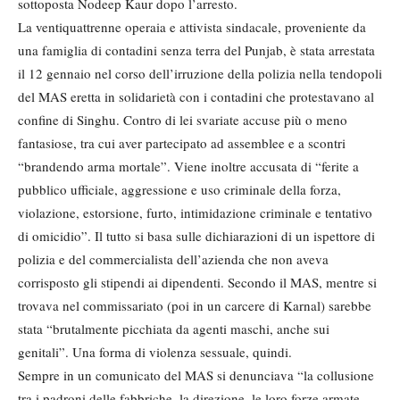
sottoposta Nodeep Kaur dopo l’arresto.
La ventiquattrenne operaia e attivista sindacale, proveniente da
una famiglia di contadini senza terra del Punjab, è stata arrestata
il 12 gennaio nel corso dell’irruzione della polizia nella tendopoli
del MAS eretta in solidarietà con i contadini che protestavano al
confine di Singhu. Contro di lei svariate accuse più o meno
fantasiose, tra cui aver partecipato ad assemblee e a scontri
“brandendo arma mortale”. Viene inoltre accusata di “ferite a
pubblico ufficiale, aggressione e uso criminale della forza,
violazione, estorsione, furto, intimidazione criminale e tentativo
di omicidio”. Il tutto si basa sulle dichiarazioni di un ispettore di
polizia e del commercialista dell’azienda che non aveva
corrisposto gli stipendi ai dipendenti. Secondo il MAS, mentre si
trovava nel commissariato (poi in un carcere di Karnal) sarebbe
stata “brutalmente picchiata da agenti maschi, anche sui
genitali”. Una forma di violenza sessuale, quindi.
Sempre in un comunicato del MAS si denunciava “la collusione
tra i padroni delle fabbriche, la direzione, le loro forze armate,