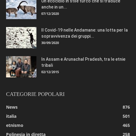
Un ecocidio in stile turco che si traduce
anche in un...
07/12/2020
Il Covid-19 nelle Andamane: una lotta per la
sopravvivenza dei gruppi...
30/09/2020
In Assam e Arunachal Pradesh, tra le etnie
tribali
02/12/2015
CATEGORIE POPOLARI
News
876
italia
501
etnismo
465
Polinesia in diretta
258