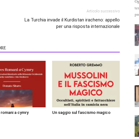
Og
te
Articolo successivo
pr
La Turchia invade il Kurdistan iracheno: appello
per una risposta internazionale
ORE
i romani a cymry
Un saggio sul fascismo magico