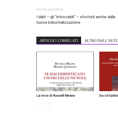
Articolo precedente
I dalit – gli “intoccabili” – sfruttati anche dalla
nuova industrializzazione
ARTICOLI CORRELATI
ALTRO DALL'AUT
La voce di Russell Means
Da cittadin