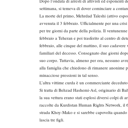
Dopo l’ondata di arresti di attivisti ed esponenti 
settimana, si temeva di dover cominciare a contare i
La morte del primo, Mehrdad Taleshi (attivo espon
avvenuta il 3 febbraio. Ufficialmente per una cri
per tre giorni da parte della polizia. Il ventunenn
febbraio a Teheran e poi trasferito al centro di det
febbraio, alle cinque del mattino, il suo cadavere 
familiari del decesso. Consegnato due giorni dopo 
suo corpo. Tuttavia, almeno per ora, nessuno avre
alla famiglia che chiedono di rimanere anonime per
minacciose pressioni in tal senso.
L’altra vittime curda è un commerciante deceduto 
Si tratta di Behzad Hashemi-Asl, originario di Ba
la sua vettura erano stati esplosi diversi colpi di
raccolte da Kurdistan Human Rights Network, il 6 
strada Khoy-Mako e si sarebbe capovolta quando 
lascia tre figli.