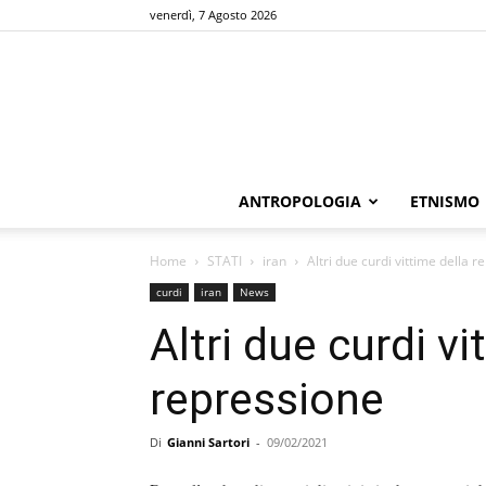
venerdì, 7 Agosto 2026
ANTROPOLOGIA
ETNISMO
Home
STATI
iran
Altri due curdi vittime della 
curdi
iran
News
Altri due curdi vi
repressione
Di
Gianni Sartori
-
09/02/2021