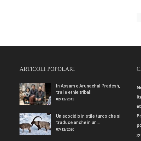
ARTICOLI POPOLARI
C
In Assam e Arunachal Pradesh,
N
tra le etnie tribali
it
02/12/2015
e
Po
Un ecocidio in stile turco che si
traduce anche in un...
po
07/12/2020
ge