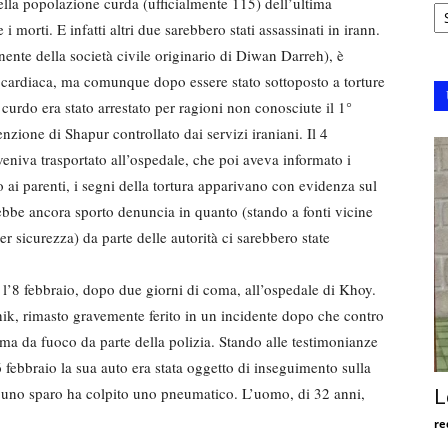
Ar
della popolazione curda (ufficialmente 115) dell’ultima
 morti. E infatti altri due sarebbero stati assassinati in irann.
ente della società civile originario di Diwan Darreh), è
si cardiaca, ma comunque dopo essere stato sottoposto a torture
e curdo era stato arrestato per ragioni non conosciute il 1°
enzione di Shapur controllato dai servizi iraniani. Il 4
veniva trasportato all’ospedale, che poi aveva informato i
ai parenti, i segni della tortura apparivano con evidenza sul
bbe ancora sporto denuncia in quanto (stando a fonti vicine
 sicurezza) da parte delle autorità ci sarebbero state
l’8 febbraio, dopo due giorni di coma, all’ospedale di Khoy.
hik, rimasto gravemente ferito in un incidente dopo che contro
 arma da fuoco da parte della polizia. Stando alle testimonianze
febbraio la sua auto era stata oggetto di inseguimento sulla
uno sparo ha colpito uno pneumatico. L’uomo, di 32 anni,
L
re