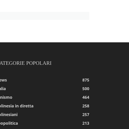
ATEGORIE POPOLARI
ews
875
alia
500
tnismo
464
linesia in diretta
258
linesiani
257
opolitica
213