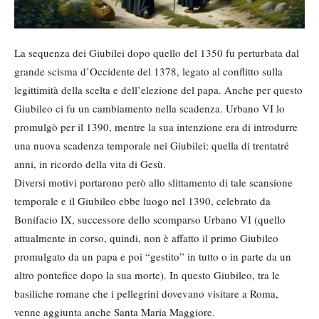
La sequenza dei Giubilei dopo quello del 1350 fu perturbata dal
grande scisma d’Occidente del 1378, legato al conflitto sulla
legittimità della scelta e dell’elezione del papa. Anche per questo
Giubileo ci fu un cambiamento nella scadenza. Urbano VI lo
promulgò per il 1390, mentre la sua intenzione era di introdurre
una nuova scadenza temporale nei Giubilei: quella di trentatré
anni, in ricordo della vita di Gesù.
Diversi motivi portarono però allo slittamento di tale scansione
temporale e il Giubileo ebbe luogo nel 1390, celebrato da
Bonifacio IX, successore dello scomparso Urbano VI (quello
attualmente in corso, quindi, non è affatto il primo Giubileo
promulgato da un papa e poi “gestito” in tutto o in parte da un
altro pontefice dopo la sua morte). In questo Giubileo, tra le
basiliche romane che i pellegrini dovevano visitare a Roma,
venne aggiunta anche Santa Maria Maggiore.