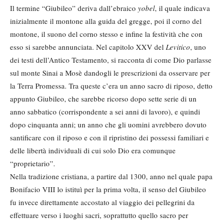
Il termine “Giubileo” deriva dall’ebraico
yobel
, il quale indicava
inizialmente il montone alla guida del gregge, poi il corno del
montone, il suono del corno stesso e infine la festività che con
esso si sarebbe annunciata. Nel capitolo XXV del
Levitico
, uno
dei testi dell’Antico Testamento, si racconta di come Dio parlasse
sul monte Sinai a Mosè dandogli le prescrizioni da osservare per
la Terra Promessa. Tra queste c’era un anno sacro di riposo, detto
appunto Giubileo, che sarebbe ricorso dopo sette serie di un
anno sabbatico (corrispondente a sei anni di lavoro), e quindi
dopo cinquanta anni; un anno che gli uomini avrebbero dovuto
santificare con il riposo e con il ripristino dei possessi familiari e
delle libertà individuali di cui solo Dio era comunque
“proprietario”.
Nella tradizione cristiana, a partire dal 1300, anno nel quale papa
Bonifacio VIII lo istituì per la prima volta, il senso del Giubileo
fu invece direttamente accostato al viaggio dei pellegrini da
effettuare verso i luoghi sacri, soprattutto quello sacro per