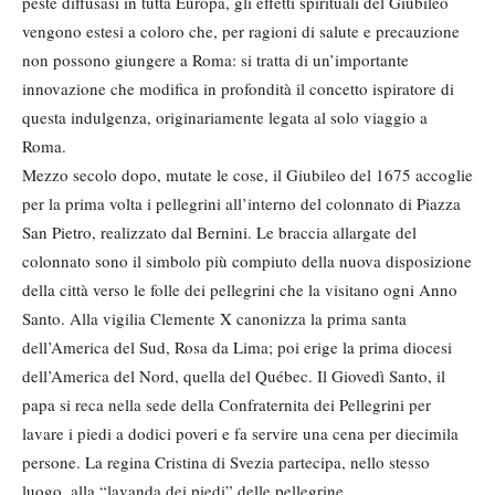
peste diffusasi in tutta Europa, gli effetti spirituali del Giubileo
vengono estesi a coloro che, per ragioni di salute e precauzione
non possono giungere a Roma: si tratta di un’importante
innovazione che modifica in profondità il concetto ispiratore di
questa indulgenza, originariamente legata al solo viaggio a
Roma.
Mezzo secolo dopo, mutate le cose, il Giubileo del 1675 accoglie
per la prima volta i pellegrini all’interno del colonnato di Piazza
San Pietro, realizzato dal Bernini. Le braccia allargate del
colonnato sono il simbolo più compiuto della nuova disposizione
della città verso le folle dei pellegrini che la visitano ogni Anno
Santo. Alla vigilia Clemente X canonizza la prima santa
dell’America del Sud, Rosa da Lima; poi erige la prima diocesi
dell’America del Nord, quella del Québec. Il Giovedì Santo, il
papa si reca nella sede della Confraternita dei Pellegrini per
lavare i piedi a dodici poveri e fa servire una cena per diecimila
persone. La regina Cristina di Svezia partecipa, nello stesso
luogo, alla “lavanda dei piedi” delle pellegrine.