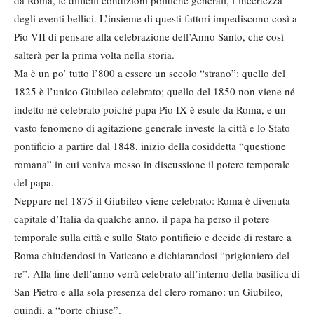
da Roma, le difficili condizioni politiche generali, l’incertezza
degli eventi bellici. L’insieme di questi fattori impediscono così a
Pio VII di pensare alla celebrazione dell’Anno Santo, che così
salterà per la prima volta nella storia.
Ma è un po’ tutto l’800 a essere un secolo “strano”: quello del
1825 è l’unico Giubileo celebrato; quello del 1850 non viene né
indetto né celebrato poiché papa Pio IX è esule da Roma, e un
vasto fenomeno di agitazione generale investe la città e lo Stato
pontificio a partire dal 1848, inizio della cosiddetta “questione
romana” in cui veniva messo in discussione il potere temporale
del papa.
Neppure nel 1875 il Giubileo viene celebrato: Roma è divenuta
capitale d’Italia da qualche anno, il papa ha perso il potere
temporale sulla città e sullo Stato pontificio e decide di restare a
Roma chiudendosi in Vaticano e dichiarandosi “prigioniero del
re”. Alla fine dell’anno verrà celebrato all’interno della basilica di
San Pietro e alla sola presenza del clero romano: un Giubileo,
quindi, a “porte chiuse”.