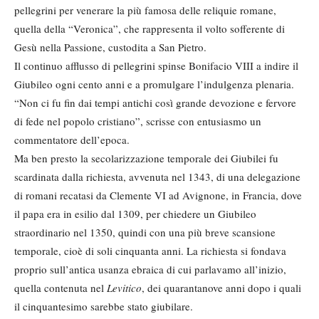
pellegrini per venerare la più famosa delle reliquie romane,
quella della “Veronica”, che rappresenta il volto sofferente di
Gesù nella Passione, custodita a San Pietro.
Il continuo afflusso di pellegrini spinse Bonifacio VIII a indire il
Giubileo ogni cento anni e a promulgare l’indulgenza plenaria.
“Non ci fu fin dai tempi antichi così grande devozione e fervore
di fede nel popolo cristiano”, scrisse con entusiasmo un
commentatore dell’epoca.
Ma ben presto la secolarizzazione temporale dei Giubilei fu
scardinata dalla richiesta, avvenuta nel 1343, di una delegazione
di romani recatasi da Clemente VI ad Avignone, in Francia, dove
il papa era in esilio dal 1309, per chiedere un Giubileo
straordinario nel 1350, quindi con una più breve scansione
temporale, cioè di soli cinquanta anni. La richiesta si fondava
proprio sull’antica usanza ebraica di cui parlavamo all’inizio,
quella contenuta nel
Levitico
, dei quarantanove anni dopo i quali
il cinquantesimo sarebbe stato giubilare.