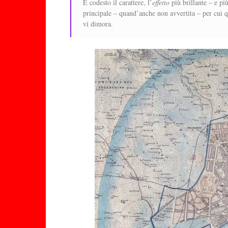
È codesto il carattere, l’
effetto
più brillante – e pi
principale – quand’anche non avvertita – per cui qu
vi dimora.