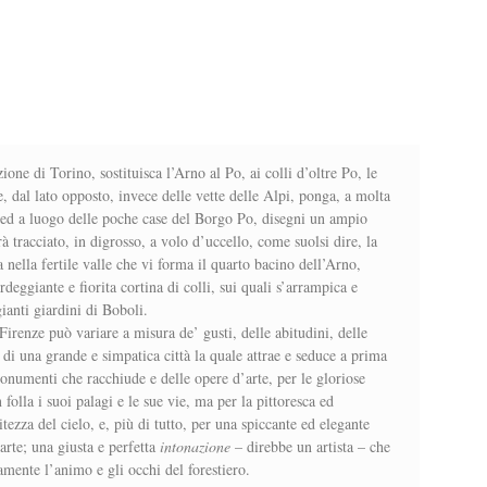
ione di Torino, sostituisca l’Arno al Po, ai colli d’oltre Po, le
 e, dal lato opposto, invece delle vette delle Alpi, ponga, a molta
, ed a luogo delle poche case del Borgo Po, disegni un ampio
rà tracciato, in digrosso, a volo d’uccello, come suolsi dire, la
a nella fertile valle che vi forma il quarto bacino dell’Arno,
deggiante e fiorita cortina di colli, sui quali s’arrampica e
gianti giardini di Boboli.
Firenze può variare a misura de’ gusti, delle abitudini, delle
di una grande e simpatica città la quale attrae e seduce a prima
onumenti che racchiude e delle opere d’arte, per le gloriose
lla i suoi palagi e le sue vie, ma per la pittoresca ed
tezza del cielo, e, più di tutto, per una spiccante ed elegante
rte; una giusta e perfetta
intonazione
– direbbe un artista – che
tamente l’animo e gli occhi del forestiero.