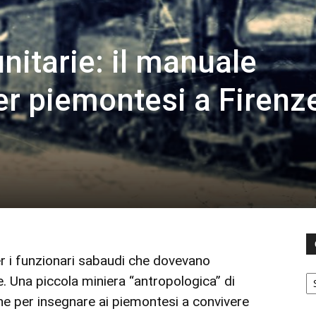
nitarie: il manuale
er piemontesi a Firenz
r i funzionari sabaudi che dovevano
C
le. Una piccola miniera “antropologica” di
one per insegnare ai piemontesi a convivere