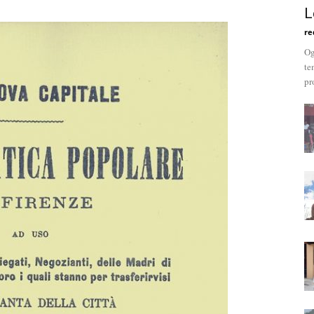
L
re
Og
te
pr