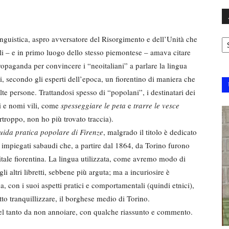
Ar
inguistica, aspro avversatore del Risorgimento e dell’Unità che
ali – e in primo luogo dello stesso piemontese – amava citare
ropaganda per convincere i “neoitaliani” a parlare la lingua
nzi, secondo gli esperti dell’epoca, un fiorentino di maniera che
e persone. Trattandosi spesso di “popolani”, i destinatari dei
i e nomi vili, come
spesseggiare le peta
e
trarre le vesce
troppo, non ho più trovato traccia).
uida pratica popolare di Firenze
, malgrado il titolo è dedicato
 e impiegati sabaudi che, a partire dal 1864, da Torino furono
apitale fiorentina. La lingua utilizzata, come avremo modo di
i altri libretti, sebbene più arguta; ma a incuriosire è
a, con i suoi aspetti pratici e comportamentali (quindi etnici),
otto tranquillizzare, il borghese medio di Torino.
el tanto da non annoiare, con qualche riassunto e commento.