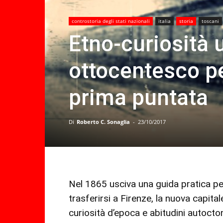
controstoria degli stati nazionali
italia
storia
toscani
Etno-curiosità u
ottocentesco p
prima puntata
Di
Roberto C. Sonaglia
-
23/10/2017
Nel 1865 usciva una guida pratica pe
trasferirsi a Firenze, la nuova capita
curiosità d’epoca e abitudini autoct