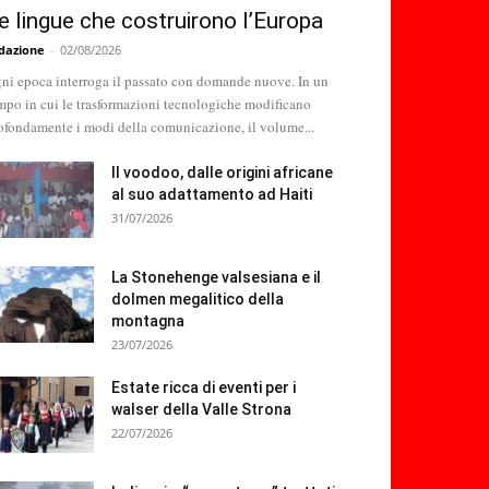
e lingue che costruirono l’Europa
dazione
-
02/08/2026
ni epoca interroga il passato con domande nuove. In un
mpo in cui le trasformazioni tecnologiche modificano
ofondamente i modi della comunicazione, il volume...
Il voodoo, dalle origini africane
al suo adattamento ad Haiti
31/07/2026
La Stonehenge valsesiana e il
dolmen megalitico della
montagna
23/07/2026
Estate ricca di eventi per i
walser della Valle Strona
22/07/2026