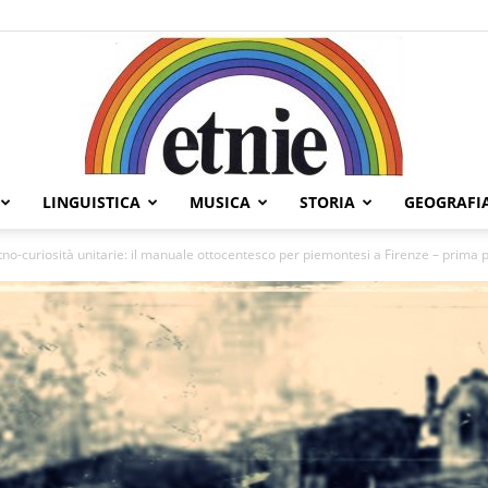
LINGUISTICA
MUSICA
STORIA
GEOGRAFI
Etnie
tno-curiosità unitarie: il manuale ottocentesco per piemontesi a Firenze – prima 