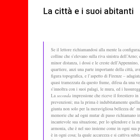
La città e i suoi abitanti
Se il lettore richiamandosi alla mente la configuraz
colline che s’elevano sulla riva sinistra dell’Arno;
minor distanza, i dossi e le creste dell’Appennino
quartiere, anzi una parte importante della città, av
figura topografica, e l’aspetto di Firenze – adagiat
quasi tramezzata da questo fiume, difesa da una ver
s’innoltra con i suoi palagi, le mura, ed i lussureg
La
seconda
impressione che riceve il forestiero in 
prevenzioni; ma la prima è indubitatamente quella 
giunta non solo per la meravigliosa bellezza de’ m
memorie che ad ogni mutar di passo richiamano in fo
incantevole sua situazione, per lo splendore e la mi
armonia, che è nel suo insieme come in ogni sua pa
è in ogni cosa; la quale accarezza e si cattiva subi