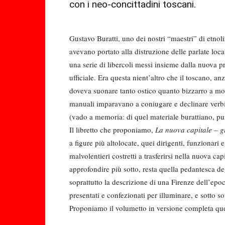
con i neo-concittadini toscani.
Gustavo Buratti, uno dei nostri “maestri” di etnol
avevano portato alla distruzione delle parlate loc
una serie di libercoli messi insieme dalla nuova p
ufficiale. Era questa nient’altro che il toscano, a
doveva suonare tanto ostico quanto bizzarro a molt
manuali imparavano a coniugare e declinare verb
(vado a memoria: di quel materiale burattiano, pur
Il libretto che proponiamo,
La nuova capitale – g
a figure più altolocate, quei dirigenti, funzionari
malvolentieri costretti a trasferirsi nella nuova c
approfondire più sotto, resta quella pedantesca degl
soprattutto la descrizione di una Firenze dell’epoc
presentati e confezionati per illuminare, e sotto s
Proponiamo il volumetto in versione completa qu