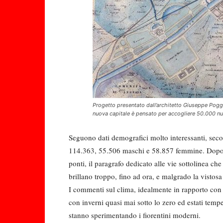
Progetto presentato dall’architetto Giuseppe Poggi
nuova capitale è pensato per accogliere 50.000 nuo
Seguono dati demografici molto interessanti, secon
114.363, 55.506 maschi e 58.857 femmine. Dopo la
ponti, il paragrafo dedicato alle vie sottolinea c
brillano troppo, fino ad ora, e malgrado la vistos
I commenti sul clima, idealmente in rapporto con 
con inverni quasi mai sotto lo zero ed estati tempe
stanno sperimentando i fiorentini moderni.